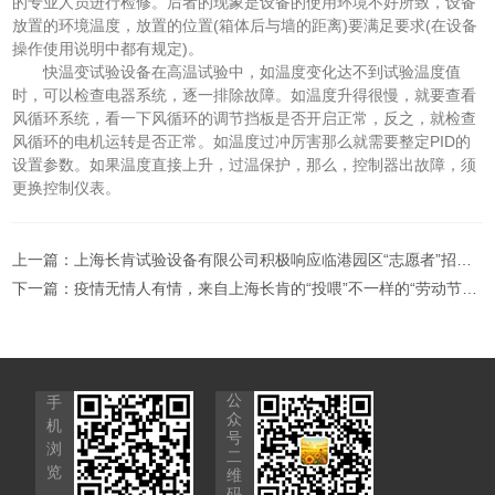
的专业人员进行检修。后者的现象是设备的使用环境不好所致，设备
放置的环境温度，放置的位置(箱体后与墙的距离)要满足要求(在设备
操作使用说明中都有规定)。
快温变试验设备在高温试验中，如温度变化达不到试验温度值
时，可以检查电器系统，逐一排除故障。如温度升得很慢，就要查看
风循环系统，看一下风循环的调节挡板是否开启正常，反之，就检查
风循环的电机运转是否正常。如温度过冲厉害那么就需要整定PID的
设置参数。如果温度直接上升，过温保护，那么，控制器出故障，须
更换控制仪表。
上一篇：
上海长肯试验设备有限公司积极响应临港园区“志愿者”招募活动
下一篇：
疫情无情人有情，来自上海长肯的“投喂”不一样的“劳动节”！
公
手
众
机
号
浏
二
览
维
码