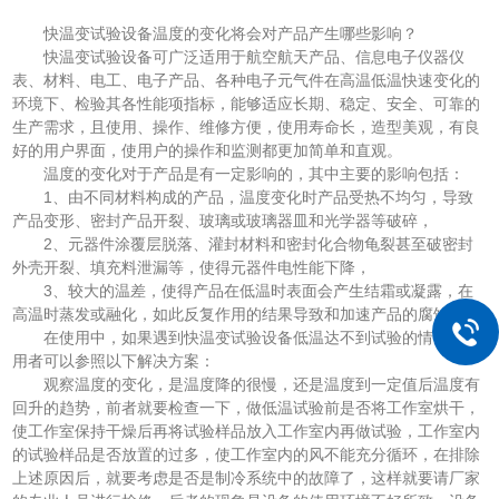
快温变试验设备温度的变化将会对产品产生哪些影响？
快温变试验设备可广泛适用于航空航天产品、信息电子仪器仪
表、材料、电工、电子产品、各种电子元气件在高温低温快速变化的
环境下、检验其各性能项指标，能够适应长期、稳定、安全、可靠的
生产需求，且使用、操作、维修方便，使用寿命长，造型美观，有良
好的用户界面，使用户的操作和监测都更加简单和直观。
温度的变化对于产品是有一定影响的，其中主要的影响包括：
1、由不同材料构成的产品，温度变化时产品受热不均匀，导致
产品变形、密封产品开裂、玻璃或玻璃器皿和光学器等破碎，
2、元器件涂覆层脱落、灌封材料和密封化合物龟裂甚至破密封
外壳开裂、填充料泄漏等，使得元器件电性能下降，
3、较大的温差，使得产品在低温时表面会产生结霜或凝露，在
高温时蒸发或融化，如此反复作用的结果导致和加速产品的腐蚀。
在使用中，如果遇到快温变试验设备低温达不到试验的情况，使
用者可以参照以下解决方案：
观察温度的变化，是温度降的很慢，还是温度到一定值后温度有
回升的趋势，前者就要检查一下，做低温试验前是否将工作室烘干，
使工作室保持干燥后再将试验样品放入工作室内再做试验，工作室内
的试验样品是否放置的过多，使工作室内的风不能充分循环，在排除
上述原因后，就要考虑是否是制冷系统中的故障了，这样就要请厂家