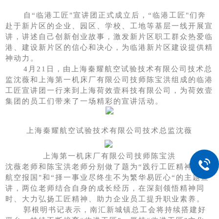
自
“临港工匠"宣讲团
正式
成立
后，
“临港工匠"们奔
赴
于
新片区的企业、园区、学校、工地等基层一线开展宣
讲，讲述自己创新创业故事，激发新片区职工群众热爱临
港、建设新片区的信心和决心，为临港新片区建设提供精
神动力。
4月21日，由上海秦耀航空试验技术有限公司技术总
监沈薇和上海第一机床厂有限公司技师陈宝洪组成的临港
工匠宣讲团一行来到上海荷效壹科技有限公司，为荷效壹
集团的员工们带来了一场精彩的宣讲活动。
上海秦耀航空试验技术有限公司技术总监沈薇
上海第一机床厂有限公司技师陈宝洪
沈薇老师和陈宝洪老师分别做了题为
“践行工匠精神 矢志
航空报国"和“择一事业尽终生不为繁华易匠心“的主题宣
讲，两位老师结合自身的成长经历，在深刻领悟精神同
时、大力弘扬工匠精神、助力企业员工提升职业素养。
郭根明书记表示，南汇新城镇总工会将持续搭建好