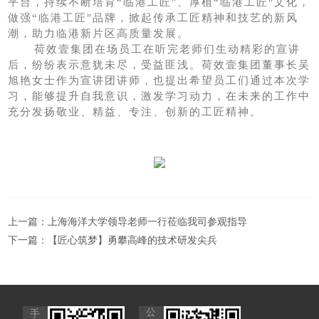
平台，持续不断培育
“临港工匠"、厚植“临港工匠"文化，
做强“临港工匠"品牌，掀起传承工匠精神和技艺的新风
潮，助力临港新片区高质量发展。
荷效壹集团在场员工在听完老师们生动精彩的宣讲
后，纷纷表示意犹未尽，受益匪浅。荷效壹集团董事长吴
旭艳女士作为宣讲团讲师，也提出希望员工们通过本次学
习，能够提升自我意识，激发学习动力，在未来的工作中
充分发扬敬业、精益、专注、创新的工匠精神。
上一篇：
上海海洋大学领导老师一行莅临我司参观指导
下一篇：
【匠心筑梦】勇攀高峰的技术研发尖兵
公
手