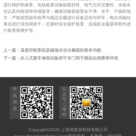
进行维护和保养。包括检查试验箱密封性、电气元件完整性、水箱水
位以及内箱湿球传感器等；确保试验箱放置在干净、水平、干燥的地
方；严格按照操作程序与规定步骤进行设备启动与停车；每次试验结
束后进行清洗和烘干；定期对安全保护装置、压缩机冷凝器等部件进
行检查和维护等。
上一篇：
温度控制系统是磁场冷冻冷藏箱的基本功能
下一篇：
步入式整车淋雨试验房可专门用于模拟自然降雨环境
公
手
众
机
号
浏
二
览
维
码
Copyright©2026 上海荷效壹科技有限公司
(www.changkenshebei.com)版权所有
备案号：沪ICP备