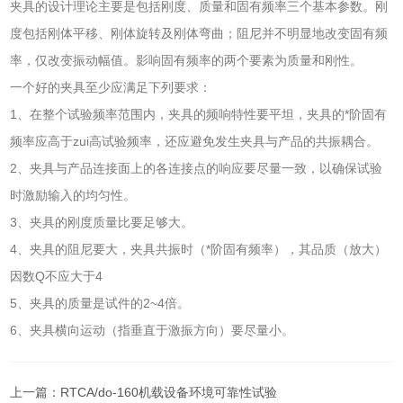
夹具的设计理论主要是包括刚度、质量和固有频率三个基本参数。刚
度包括刚体平移、刚体旋转及刚体弯曲；阻尼并不明显地改变固有频
率，仅改变振动幅值。影响固有频率的两个要素为质量和刚性。
一个好的夹具至少应满足下列要求：
1、在整个试验频率范围内，夹具的频响特性要平坦，夹具的*阶固有
频率应高于zui高试验频率，还应避免发生夹具与产品的共振耦合。
2、夹具与产品连接面上的各连接点的响应要尽量一致，以确保试验
时激励输入的均匀性。
3、夹具的刚度质量比要足够大。
4、夹具的阻尼要大，夹具共振时（*阶固有频率），其品质（放大）
因数Q不应大于4
5、夹具的质量是试件的2~4倍。
6、夹具横向运动（指垂直于激振方向）要尽量小。
上一篇：
RTCA/do-160机载设备环境可靠性试验