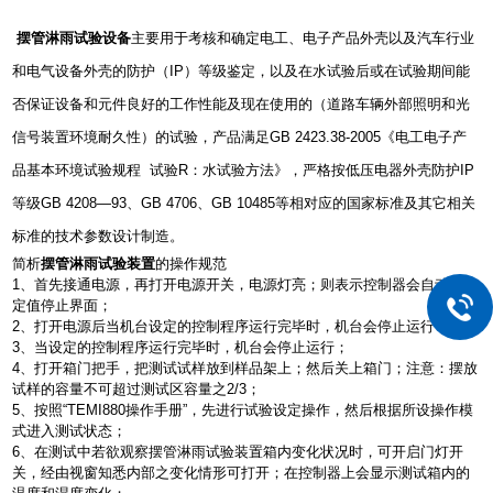
摆管淋雨试验设备
主要用于考核和确定电工、电子产品外壳以及汽车行业
和电气设备外壳的防护（IP）等级鉴定，以及在水试验后或在试验期间能
否保证设备和元件良好的工作性能及现在使用的（道路车辆外部照明和光
信号装置环境耐久性）的试验，产品满足GB 2423.38-2005《电工电子产
品基本环境试验规程 试验R：水试验方法》，严格按低压电器外壳防护IP
等级GB 4208—93、GB 4706、GB 10485等相对应的国家标准及其它相关
标准的技术参数设计制造。
简析
摆管淋雨试验装置
的操作规范
1、首先接通电源，再打开电源开关，电源灯亮；则表示控制器会自动进入
定值停止界面；
2、打开电源后当机台设定的控制程序运行完毕时，机台会停止运行；
3、当设定的控制程序运行完毕时，机台会停止运行；
4、打开箱门把手，把测试试样放到样品架上；然后关上箱门；注意：摆放
试样的容量不可超过测试区容量之2/3；
5、按照“TEMI880操作手册”，先进行试验设定操作，然后根据所设操作模
式进入测试状态；
6、在测试中若欲观察摆管淋雨试验装置箱内变化状况时，可开启门灯开
关，经由视窗知悉内部之变化情形可打开；在控制器上会显示测试箱内的