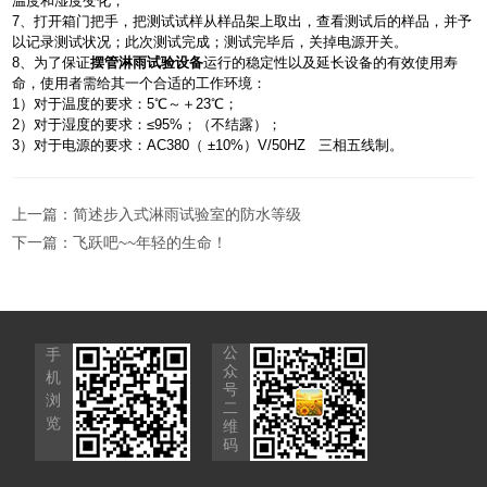
温度和湿度变化；
7、打开箱门把手，把测试试样从样品架上取出，查看测试后的样品，并予
以记录测试状况；此次测试完成；测试完毕后，关掉电源开关。
8、为了保证
摆管淋雨试验设备
运行的稳定性以及延长设备的有效使用寿
命，使用者需给其一个合适的工作环境：
1）对于温度的要求：5℃～＋23℃；
2）对于湿度的要求：≤95%；（不结露）；
3）对于电源的要求：AC380（ ±10%）V/50HZ 三相五线制。
上一篇：
简述步入式淋雨试验室的防水等级
下一篇：
飞跃吧~~年轻的生命！
公
手
众
机
号
浏
二
览
维
码