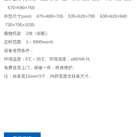
570×590×750
外型尺寸(mm) 475×480×705 535×520×790 630×620×940
730×705×1035
载物托架 2块（标配）
定时范围 1～9999min/h
设备使用条件：
环境温度：5℃～35℃、环境湿度：≤85%R.H。
免费送货上门，保修一年，终身维护。
注：挂条宽15mm*2个，内胆宽度含挂条尺寸。