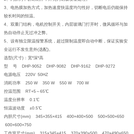
3、电热膜加热方式，加热速度快温度均匀性好，切断电后仍能保持
较长时间的恒温。
4、双重门结构，电机控制开关，内层玻璃门打开时，微风循环与加
热自动停止无过冲之弊。
5、设有独立限温报警系统，超过限制温度即自动中断，保证实验安
全运行不发生意外(选配)。
选型(尺寸)：宽*深*高
型 号 DHP-9052 DHP-9082 DHP-9162 DHP-9272
电源电压 220V 50HZ
消耗功率 250 W 350 W 550 W 700 W
控温范围 RT+5～65℃
温度分辨率 0.1℃
恒温波动度 ±0.5℃
内胆尺寸(mm) 345×355×415 400×400×500 500×500×650
600×600×750
工作室尺寸(mm) 315×345×415 370×390×500 470×490×650