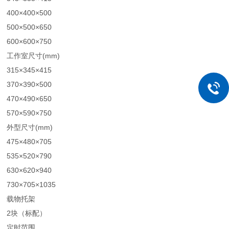
400×400×500
500×500×650
600×600×750
工作室尺寸(mm)
315×345×415
370×390×500
470×490×650
570×590×750
外型尺寸(mm)
475×480×705
535×520×790
630×620×940
730×705×1035
载物托架
2块（标配）
定时范围