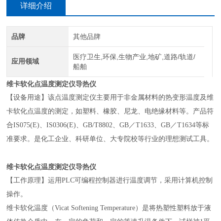
详细介绍
品牌
其他品牌
医疗卫生,环保,生物产业,地矿,道路/轨道/
应用领域
船舶
维卡软化点温度测定仪导热仪
【设备用途】
该
点温度测定仪
主要用于非金属材料
的热变形
温度及维
卡软化点温度的测定
，
如塑料、橡胶、尼龙、电绝缘材料等。产品符
合
IS075(E)、IS0306(E)、GB/T8802、GB／T1633、GB／T1634等标
准要求。是化工企业、科研单位、大专院校等行业的理想测试工具。
维卡软化点温度测定仪导热仪
【工作原理】
运用
PLC可编程控制器进行温度调节
，
采用计算
机控制
操作。
维卡软化温度（
Vicat Softening Temperature）是将热塑性塑料放于液