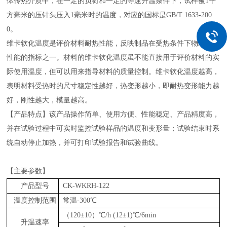
体传热介质中，在一定的负荷和一定的等速升温条件下，试样被1平
方毫米的压针头压入1毫米时的温度，对应的国标是GB/T 1633-200
0。
维卡软化温度是评价材料耐热性能，反映制品在受热条件下物理力学
性能的指标之一。材料的维卡软化温度虽不能直接用于评价材料的实
际使用温度，但可以用来指导材料的质量控制。维卡软化温度越高，
表明材料受热时的尺寸稳定性越好，热变形越小，即耐热变形能力越
好，刚性越大，模量越高。
【产品特点】
该产品操作简单、使用方便、性能稳定、产品精度高，
并在试验过程中可
实时
监控试验
样品的
温度和变形量；试验结束时系
统自动停止加热，并可打印试验报告和试验曲线。
【主要参数】
产品型号
CK-WKRH-122
温度控制范围
常温-300℃
（120±10）℃/h (12±1)℃/6min
升温速率