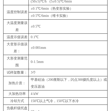
(50±5)℃/h (5±0.5)℃/6min
±0.1℃/6min（热变形实验）
温度控制误差
±0.5℃/6min（维卡实验）
大温度测量误
±0.5℃
差
温度示值误差
0.1℃
大变形示值误
±0.001mm
差：
大形变测量范
0-1.5mm
围
试样架数量：
3个
甲基硅油（200厘斯以下，闪点300摄氏度以上）或
加热介质：
变压器油
大加热功率
4 kW
冷却方式
150℃以上气冷，150℃以下水冷
负载杆级托盘