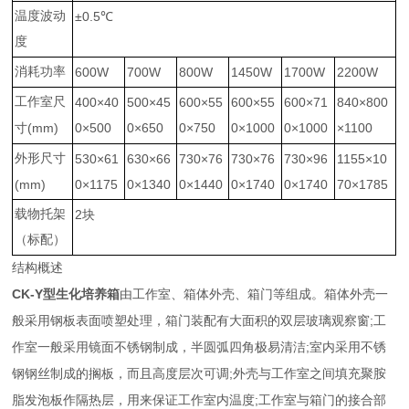
温度波动
±0.5
℃
度
消耗功率
600W
700W
800W
1450W
1700W
2200W
工作室尺
400×40
500×45
600×55
600×55
600×71
840×800
(mm)
0×500
0×650
0×750
0×1000
0×1000
×1100
寸
外形尺寸
530×61
630×66
730×76
730×76
730×96
1155×10
(mm)
0×1175
0×1340
0×1440
0×1740
0×1740
70×1785
载物托架
2
块
（标配）
结构概述
CK-Y
型
生化培养箱
由工作室、箱体外壳、箱门等组成。箱体外壳一
;
般采用钢板表面喷塑处理，箱门装配有大面积的双层玻璃观察窗
工
;
作室一般采用镜面不锈钢制成，半圆弧四角极易清洁
室内采用不锈
;
钢钢丝制成的搁板，而且高度层次可调
外壳与工作室之间填充聚胺
;
脂发泡板作隔热层，用来保证工作室内温度
工作室与箱门的接合部