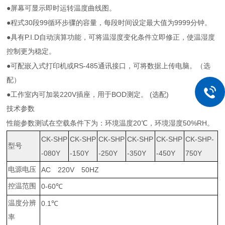
●屏幕可显示即时运转温度曲线图。
30
99
9999
●程式
段
循环步骤的容量，每段时间设定最大值为
分钟。
P.I.D
●具有
自动演算功能，可将温湿度变化条件立即修正，使温湿度
控制更为稳定。
RS-485
●可配嵌入式打印机或
通讯接口，可将数据上传电脑。（选
配）
220V
BOD
(
)
●工作室内可加装
插座，用于
测定。
选配
技术参数
20
50%RH
性能参数测试在空载条件下为：环境温度
℃，环境湿度
。
CK-SHP
CK-SHP
CK-SHP
CK-SHP
CK-SHP
CK-SHP-
型号
-080Y
-150Y
-250Y
-350Y
-450Y
750Y
电源电压
AC
220V
50HZ
控温范围
0-60
℃
温度分辨
0.1
℃
率