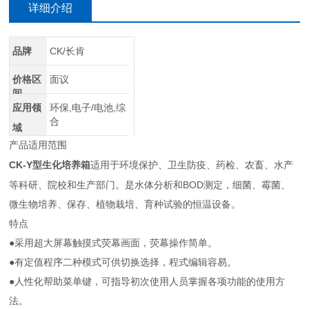
详细介绍
品牌
CK/长肯
价格区
面议
间
应用领
环保,电子/电池,综
合
域
产品适用范围
CK-Y
型
生化培养箱
适用于环境保护、卫生防疫、药检、农畜、水产
BOD
等科研、院校和生产部门。是水体分析和
测定，细菌、霉菌、
微生物培养、保存、植物栽培、育种试验的恒温设备。
特点
●采用超大屏幕触摸式荧幕画面，荧幕操作简单。
●有定值
程序二种模式可供切换选择，程式编辑容易。
●人性化帮助菜单键，可指导初次使用人员掌握各项功能的使用方
法。