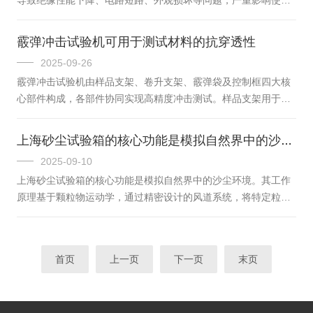
些喷淋装置的布局经过科学计算，能够确保雨水均匀覆盖车辆表
安全与使用寿命。霉菌试验箱作为模拟自然霉菌环境的核心设
面，包括车顶、车窗、车门缝隙、...
备，贯穿产品研发至质检全流程，为行业质量管控提供了技术支
霰弹冲击试验机可用于测试材料的抗穿透性
撑，其应用价值愈发凸显。在研发阶段，霉菌试验箱是产品可靠
2025-09-26
性设计的重要助力。电子电器产品的核心部件如电路板、绝缘材
霰弹冲击试验机由样品支架、卷升支架、霰弹袋及控制框四大核
料、外壳塑料等，在研发初期需经过严格的环境适应性验证。研
心部件构成，各部件协同实现高精度冲击测试。样品支架用于固
发人员借助霉菌试验箱，可快速模拟不同温湿度、霉菌浓度下的
定试样(如钢化玻璃)，其内部尺寸比试样小约19mm，与试样接触
环境条件，测试各类材料的抗霉菌性能...
部位采用邵尔A50硬度橡胶垫衬，压缩厚度为原厚度的
上海砂尘试验箱的核心功能是模拟自然界中的沙尘环境
10%-15%，确保试样夹紧力均匀且避免滑动。支架需靠墙安装，
2025-09-10
背面加支撑装置，防止冲击时框架变形或位移。卷升支架安装在
上海砂尘试验箱的核心功能是模拟自然界中的沙尘环境。其工作
样品支架对面，相距约2.5米，通过钢丝绳牵引霰弹袋。配备减速
原理基于颗粒物运动学，通过精密设计的风道系统，将特定粒度
电机和电磁离合器，实现霰弹袋的电动扬起与释放，扬起高度可
的粉尘(如滑石粉、石英砂等)以设定浓度和风速吹入试验舱。粉
调(300-1200m...
尘颗粒在离心风机的作用下形成均匀的气固两相流，覆盖试验样
品表面，模拟沙尘暴、扬尘等恶劣天气对产品的侵袭。这种模拟
首页
上一页
下一页
末页
不仅关注粉尘的覆盖，更注重颗粒物的撞击、磨损等物理作用，
用于检验产品的抗尘能力。试验箱内部采用垂直循环风道设计，
粉尘从顶部喷洒后，在重力与风力的共同作用下形成均匀的降尘