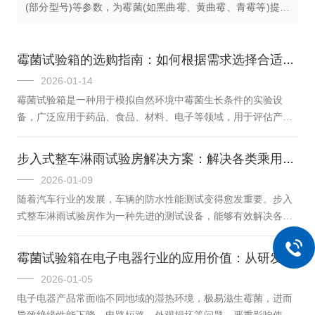
(部分型号)等参数，为霉菌(如黑曲霉、黄曲霉、青霉等)提供
繁殖条件，从而快速评估材料、产品在霉菌污染环境下的耐
受性与稳定性。霉菌试验箱的...
霉菌试验箱的选购指南：如何根据需求选择合适的设备
2026-01-14
霉菌试验箱是一种用于模拟自然环境中霉菌生长条件的实验设
备，广泛应用于药品、食品、材料、电子等领域，用于评估产品
在湿热环境下的抗霉能力和发霉程度。选择合适的霉菌试验箱需
要综合考虑试验需求、设备性能、箱体结构和安全保障等多个方
步入式整车淋雨试验房解决方案：解决各类乘用车、商用车防水测试难题
面。一、试验需求(一)容积大小根据试验样品的数量和大小选择
2026-01-09
合适的容积。小型实验室或样品量较少时，100-300L的容积通常
随着汽车行业的发展，车辆的防水性能测试变得愈发重要。步入
足够；而大型实验室或有大量样品测试需求时，可能需要500L甚
式整车淋雨试验房作为一种先进的测试设备，能够有效解决各类
至1000L及以上的设备。(二)温度与湿度范围霉菌试验箱的温度范
乘用车、商用车防水测试的难题，为汽车制造和质量检测提供有
围一般为20...
力支持。核心功能与设计逻辑步入式整车淋雨试验房的核心功能
霉菌试验箱在电子电器行业的应用价值：从研发到质检的全流程质量管控方案
是模拟不同强度与方向的降雨，以检测车辆在真实雨天环境中的
2026-01-05
表现。其设计围绕“全覆盖、高还原、可控制”展开。试验房采用
电子电器产品常面临不同地域的湿热环境，极易滋生霉菌，进而
封闭式结构，内部空间足够容纳整车，并配备多组喷淋装置。这
导致绝缘性能下降、电路短路、外观损坏等问题，严重影响使用