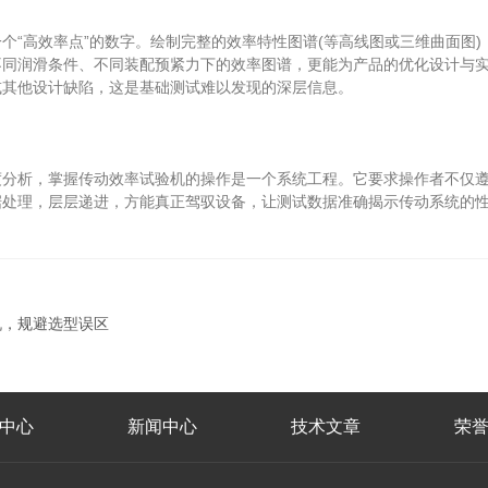
高效率点”的数字。绘制完整的效率特性图谱(等高线图或三维曲面图)
同润滑条件、不同装配预紧力下的效率图谱，更能为产品的优化设计与实
或其他设计缺陷，这是基础测试难以发现的深层信息。
析，掌握传动效率试验机的操作是一个系统工程。它要求操作者不仅遵
据处理，层层递进，方能真正驾驭设备，让测试数据准确揭示传动系统的
机，规避选型误区
中心
新闻中心
技术文章
荣