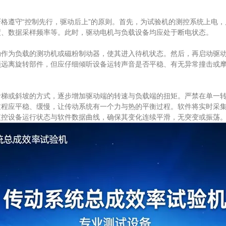
遵守“控制先行，驱动后上”的原则。首先，为试验机的测控系统上电，
度、数据采样频率等。此时，驱动电机与负载设备均应处于断电状态。
为负载的测功机或磁粉制动器，使其进入待机状态。然后，再启动驱动电
远离旋转部件，但应仔细倾听设备运转声音是否平稳、有无异常撞击或摩
或斜坡的方式，逐步增加驱动端的转速与负载端的扭矩。严禁在单一转
过程应平稳、缓慢，让传动系统有一个力与热的平衡过程。软件将实时采
监控设备运行状态与软件数据曲线，确保其变化连续平滑，无突变或振荡