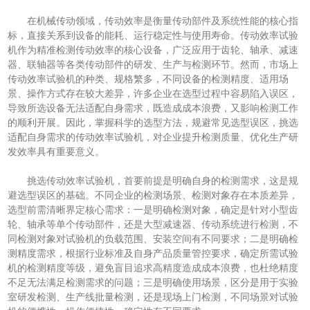
在机械传动领域，传动效率是衡量传动部件及系统性能的核心指
标，直接关系到设备的能耗、运行稳定性与使用寿命。传动效率试验
机作为精准检测传动效率的核心设备，广泛应用于齿轮、轴承、减速
器、联轴器等各类传动部件的研发、生产与检测环节。然而，市场上
传动效率试验机的种类、规格繁多，不同设备的检测精度、适用场
景、操作方式存在较大差异，许多企业在选型过程中容易陷入误区，
导致所选设备无法适配自身需求，既造成成本浪费，又影响检测工作
的顺利开展。因此，掌握科学的选型方法，规避常见选型误区，挑选
适配自身需求的传动效率试验机，对企业提升检测质量、优化生产研
发效率具有重要意义。
挑选传动效率试验机，首要前提是明确自身的检测需求，这是规
避选型误区的基础。不同企业的检测场景、检测对象存在本质差异，
选型前需清晰界定核心需求：一是明确检测对象，确定是针对小型齿
轮、轴承等单个传动部件，还是大型减速器、传动系统进行检测，不
同检测对象对试验机的负载范围、安装空间有不同要求；二是明确检
测精度需求，根据行业标准及自身产品质量管控要求，确定所需试验
机的检测精度等级，避免盲目追求高精度造成成本浪费，也杜绝精度
不足无法满足检测需求的问题；三是明确使用场景，区分是用于实验
室研发检测、生产线批量检测，还是现场上门检测，不同场景对试验