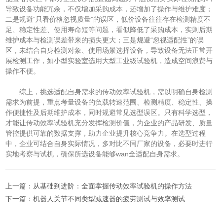
导致设备功能冗余，不仅增加采购成本，还增加了操作与维护难度；
二是规避“只看价格忽视质量”的误区，低价设备往往存在检测精度不
足、稳定性差、使用寿命短等问题，看似降低了采购成本，实则后期
维护成本与检测误差带来的损失更大；三是规避“忽视适配性”的误
区，未结合自身检测对象、使用场景选择设备，导致设备无法正常开
展检测工作，如小型实验室选用大型工业级试验机，造成空间浪费与
操作不便。
综上，挑选适配自身需求的传动效率试验机，需以明确自身检测
需求为前提，重点考量设备的负载转速范围、检测精度、稳定性、操
作便捷性及后期维护成本，同时规避常见选型误区。只有科学选型，
才能让传动效率试验机充分发挥检测价值，为企业的产品研发、质量
管控提供可靠的数据支撑，助力企业提升核心竞争力。在选型过程
中，企业可结合自身实际情况，多对比不同厂家的设备，必要时进行
实地考察与试机，确保所选设备能够wan全适配自身需求。
上一篇：
从基础到进阶：全面掌握传动效率试验机的操作方法
下一篇：
机器人关节不同类型减速器的疲劳测试与效率测试