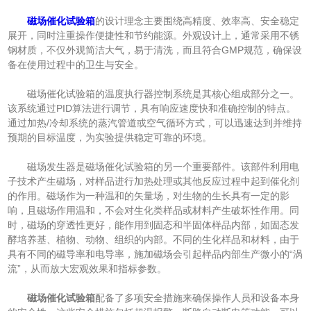
磁场催化试验箱
的设计理念主要围绕高精度、效率高、安全稳定
展开，同时注重操作便捷性和节约能源。外观设计上，通常采用不锈
钢材质，不仅外观简洁大气，易于清洗，而且符合GMP规范，确保设
备在使用过程中的卫生与安全。
磁场催化试验箱的温度执行器控制系统是其核心组成部分之一。
该系统通过PID算法进行调节，具有响应速度快和准确控制的特点。
通过加热/冷却系统的蒸汽管道或空气循环方式，可以迅速达到并维持
预期的目标温度，为实验提供稳定可靠的环境。
磁场发生器是磁场催化试验箱的另一个重要部件。该部件利用电
子技术产生磁场，对样品进行加热处理或其他反应过程中起到催化剂
的作用。磁场作为一种温和的矢量场，对生物的生长具有一定的影
响，且磁场作用温和，不会对生化类样品或材料产生破坏性作用。同
时，磁场的穿透性更好，能作用到固态和半固体样品内部，如固态发
酵培养基、植物、动物、组织的内部。不同的生化样品和材料，由于
具有不同的磁导率和电导率，施加磁场会引起样品内部生产微小的“涡
流”，从而放大宏观效果和指标参数。
磁场催化试验箱
配备了多项安全措施来确保操作人员和设备本身