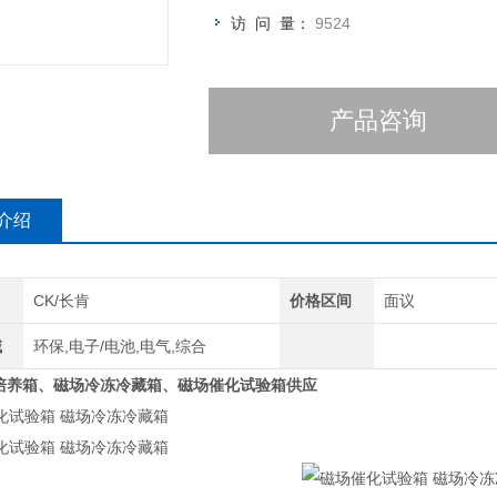
访 问 量：
9524
产品咨询
介绍
CK/长肯
价格区间
面议
域
环保,电子/电池,电气,综合
培养箱、磁场冷冻冷藏箱、磁场催化试验箱供应