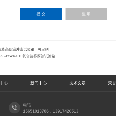
现货高低温冲击试验箱，可定制
CK -JYWX-016复合盐雾腐蚀试验箱
中心
新闻中心
技术文章
荣
电话
15651013786，13917420513