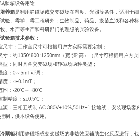
试验箱设备用途
培养箱
是利用静磁场或交变磁场在温度、光照等条件，适用于细
试验、霉学、霉工程研究；生物制品、药品、疫苗血液和各种标
牧、水产等生产和科研部门的理想的实验设备。
试验箱技术参数：
室尺寸：工作室尺寸可根据用户方实际需要定制；
尺寸：约1350*800*1250mm（宽*深*高）（尺寸可根据用
类型：同时具备交变磁场和静磁场两种类型；
强度：0～5mT可调；
度：≤±0.1mT；
围：-20℃～+80℃；
控制精度：≤±0.5℃；
电源：三相五线制 AC 380V±10%,50Hz±1 接地线，安
控制，供本设备使用。
冷藏箱
利用静磁场或交变磁场的非热效应辅助生化反应进行，包