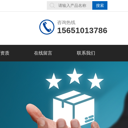
咨询热线
15651013786
誉资质
在线留言
联系我们