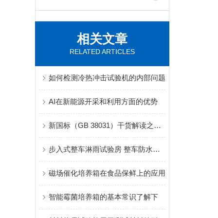
相关文章
RELATED ARTICLES
如何检测冷热冲击试验机的内部问题
AI在新能源开采和利用方面的优势
新国标（GB 38031）干货解读之—锂电池专用试验检测设备
步入式整车淋雨试验房 整车防水性能检测设备
磁场催化培养箱在食品保鲜上的应用
智能霉菌培养箱的基本常识了解下