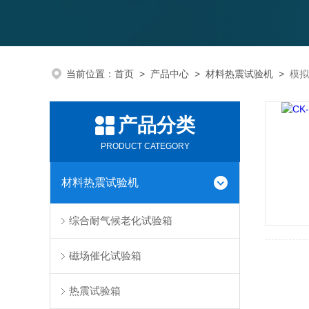
当前位置：
首页
>
产品中心
>
材料热震试验机
>
模拟
产品分类
PRODUCT CATEGORY
材料热震试验机
综合耐气候老化试验箱
磁场催化试验箱
热震试验箱