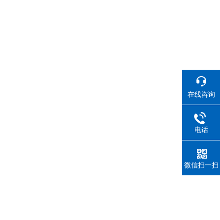
在线咨询
电话
微信扫一扫