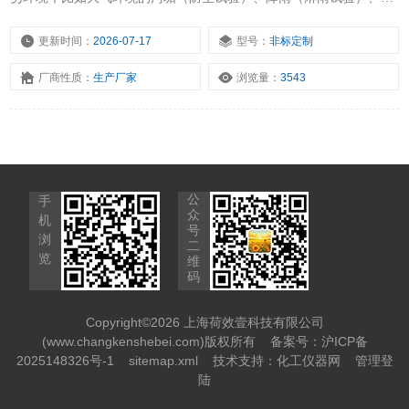
阳辐射（光照老化试验）、放电（局放试验）、高温高湿（高低温交
变湿热试验）、大气中腐蚀性成分老化（复合盐雾腐蚀试验）等等自
更新时间：
2026-07-17
型号：
非标定制
然环境条件，加速材料的腐蚀老化速度，并对其性能做分析，预判其
厂商性质：
生产厂家
浏览量：
3543
性能失效的可能时间，从而对这类材料的研发、生产、选材、工艺等
各方面提供可靠的技术支持。
公
手
众
机
号
浏
二
览
维
码
Copyright©2026 上海荷效壹科技有限公司
(www.changkenshebei.com)版权所有
备案号：沪ICP备
2025148326号-1
sitemap.xml
技术支持：
化工仪器网
管理登
陆