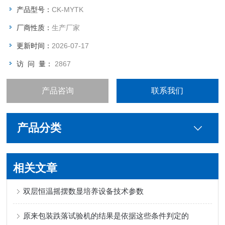
高低温交变试验箱不仅可以在此温度范围内进行材料检测，还可
产品型号：
CK-MYTK
以在 10 至 98 % 相对湿度的范围内对湿度进行调节。
厂商性质：
生产厂家
更新时间：
2026-07-17
访 问 量：
2867
产品咨询
联系我们
产品分类
相关文章
双层恒温摇摆数显培养设备​技术参数
原来包装跌落试验机的结果是依据这些条件判定的