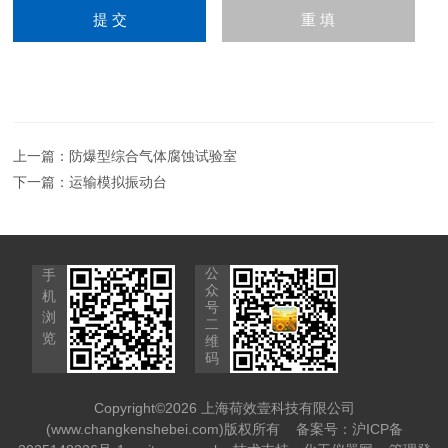
上一篇：
防爆型综合气体腐蚀试验室
下一篇：
运输模拟振动台
公
手
众
机
号
浏
二
览
维
码
Copyright©2026 上海荷效壹科技有限公司
(www.changkenshebei.com)版权所有
备案号：沪ICP备