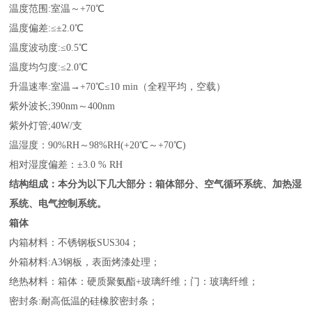
温度范围:室温～+70℃
温度偏差:≤±2.0℃
温度波动度:≤0.5℃
温度均匀度:≤2.0℃
升温速率:室温→+70℃≤10 min（全程平均，空载）
紫外波长;390nm～400nm
紫外灯管;40W/支
温湿度：90%RH～98%RH(+20℃～+70℃)
相对湿度偏差：±3.0 % RH
结构组成：本分为以下几大部分：箱体部分、空气循环系统、加热湿
系统、电气控制系统。
箱体
内箱材料：不锈钢板SUS304；
外箱材料:A3钢板，表面烤漆处理；
绝热材料：箱体：硬质聚氨酯+玻璃纤维；门：玻璃纤维；
密封条:耐高低温的硅橡胶密封条；