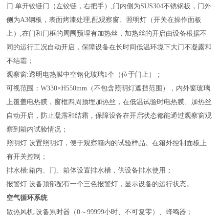
门:单开铰链门（左铰链，右把手）,门内侧为SUS304不锈钢板，门外
侧为A3钢板，表面烤漆处理,配观察窗、照明灯（开关在操作面板
上）,在门和门框的周围预埋有加热丝，加热丝的开启由设备根据不
同的运行工况自动开启，保障设备在长时间低温环境下大门不凝露和
不结霜；
观察窗:透明电热膜中空钢化玻璃1个（位于门上）；
可视范围：W330×H550mm（不包含照明灯遮挡范围），内外窗玻璃
上覆盖电热膜，窗框四周预埋加热丝，在低温试验时电热膜、加热丝
自动开启，防止凝露和结霜，保障设备在开启状态都能通过观察窗观
察到箱内试验情况；
照明灯:设置照明灯，便于观察箱内的试验样品。在箱外控制面板上
有开关控制；
排水槽:箱内、门、箱体设置排水槽，供设备排水使用；
报警灯:设备顶部配有一个三色报警灯，显示设备的运行状态。
空气循环系统
；
散热风机:设备累时器（0～99999小时、不可复零）、蜂鸣器