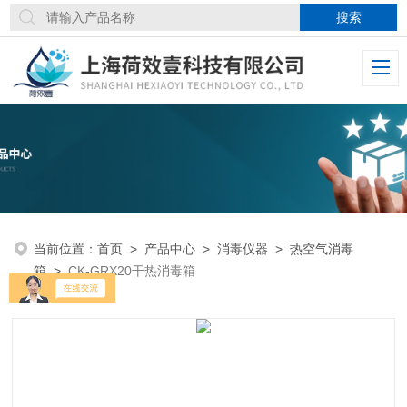
当前位置：
首页
>
产品中心
>
消毒仪器
>
热空气消毒
箱
>
CK-GRX20干热消毒箱