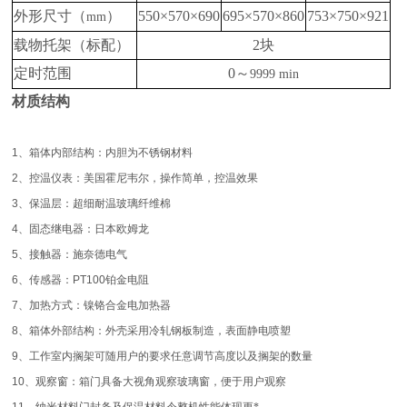
外形尺寸（
）
550×570×690
695×570×860
753×750×921
mm
载物托架（标配）
2
块
定时范围
0
～
9999 min
材质结构
1
、箱体内部结构：内胆为不锈钢材料
2
、控温仪表：美国霍尼韦尔，操作简单，控温效果
3
、保温层：超细耐温玻璃纤维棉
4
、固态继电器：日本欧姆龙
5
、接触器：施奈德电气
6
、传感器：
PT100
铂金电阻
7
、加热方式：镍铬合金电加热器
8
、箱体外部结构：外壳采用冷轧钢板制造，表面静电喷塑
9
、工作室内搁架可随用户的要求任意调节高度以及搁架的数量
10
、观察窗：箱门具备大视角观察玻璃窗，便于用户观察
11
、纳米材料门封条及保温材料令整机性能体现更*