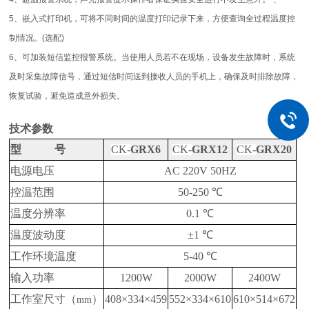
5
、嵌入式打印机，可将不同时间的温度打印记录下来，方便查询全过程温度控
制情况。
(
选配
)
6
、可加装短信监控报警系统。当使用人员若不在现场，设备发生故障时，系统
及时采集故障信号，通过短信时间送到
接收人员的手机上，确保及时排除故障，
恢复试验，避免造成意外损失。
技术参数
型 号
CK-
GRX6
CK-
GRX12
CK-
GRX20
电源电压
AC 220V 50HZ
控温范围
50-250 ℃
温度分辨率
0.1 ℃
温度波动度
±1 ℃
工作环境温度
5-40 ℃
输入功率
1200W
2000W
2400W
工作室尺寸（
）
408×334×459
552×334×610
610×514×672
mm