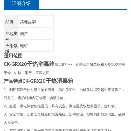
详细介绍
品牌
其他品牌
产地类
国产
别
应用领
地矿
域
适用范围
干热消毒箱
CK-GRX20
供工矿企业、化验室科研单位和大专院校等作
干燥、烘焙、消毒、灭菌之用。
干热消毒箱
产品特点
CK-GRX20
1
、利用高温干热对微生物有氧化、蛋白质变性、电解质浓缩引起中毒等作用，
而且在一定的时间内可杀死一切微生物。
2
、直观：微电脑智能控温仪，具有设定、测定温度双数字显示、控可靠。
3
、安全方便：二套安全独立的控温系统，定时控温、报警切断加热电源、确保
人员安全。
4
、超温报警系统，声光报警提示操作者保证实验安全运行不发生意外。
、