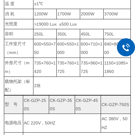
±1
温
度
℃
1200W
1700W
2000W
3700W
消
耗
光照度
>19000 Lux ±500 Lux
容积
250L
350L
450L
750L
工作室尺寸
600×550×7
600×550×1
600×710×1
840×800×11
mm
50
000
000
00
（
）
m
外形尺寸（
735×760×1
735×760×1
735×960×1
1150×1085×
m
420
725
725
1860
）
载物托架（标
2
块
配）
CK-GZP-25
CK-GZP-35
CK-GZP-45
型 号
CK-GZP-750S
0S
0S
0S
AC 380V
50
，
电源电压
AC 220V
50HZ
，
HZ