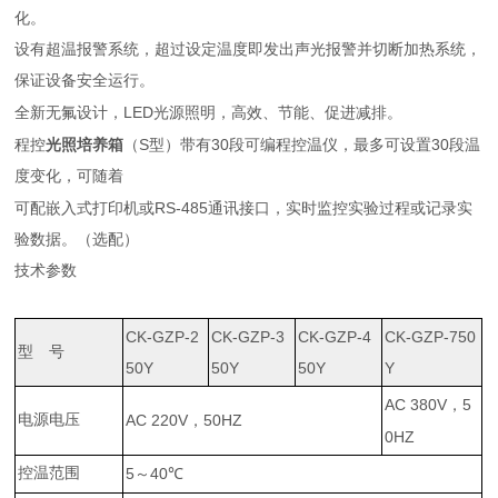
化。
设有超温报警系统，超过设定温度即发出声光报警并切断加热系统，
保证设备安全运行。
LED
全新无氟设计，
光源照明，高效、节能、促进减排。
S
30
30
程控
光照培养箱
（
型）带有
段可编程控温仪，最多可设置
段温
度变化，可随着
RS-485
可配嵌入式打印机或
通讯接口，实时监控实验过程或记录实
验数据。（选配）
技术参数
CK-GZP-2
CK-GZP-3
CK-GZP-4
CK-GZP-750
型 号
50Y
50Y
50Y
Y
AC 380V
5
，
电源电压
AC 220V
50HZ
，
0HZ
控温范围
5
40
～
℃