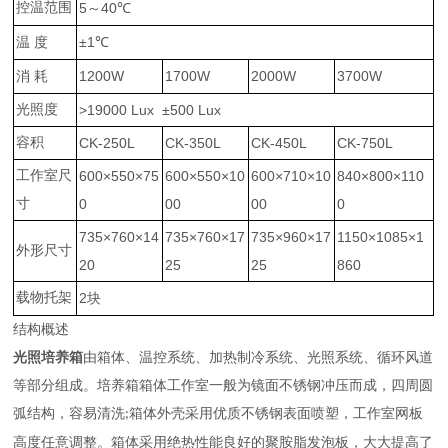
控温范围
5
40
～
℃
±1
温
度
℃
1200W
1700W
2000W
3700W
消
耗
光照度
>19000 Lux ±500 Lux
容积
CK-250L
CK-350L
CK-450L
CK-750L
工作室尺
600×550×75
600×550×10
600×710×10
840×800×110
寸
0
00
00
0
735×760×14
735×760×17
735×960×17
1150×1085×1
外形尺寸
20
25
25
860
载物托架
2
块
结构概述
光照培养箱
由箱体、温控系统、加热制冷系统、光照系统、循环风道
等部分组成。培养箱箱体工作室一般为镜面不锈钢冲压而成，四周圆
弧结构，容易清洗
箱体外壳采用优质不锈钢表面喷塑，工作室网板
;
高度任意调整。箱体采用绝热性能良好的聚胺脂发泡板，大大提高了