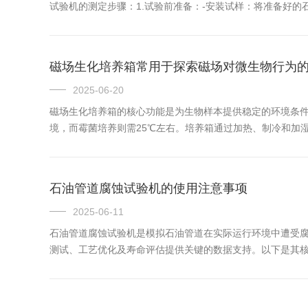
试验机的测定步骤：1.试验前准备：-安装试样：将准备好
动。-设置参数：根据试验要求，在试验机的控制系统中设置
目的来...
磁场生化培养箱常用于探索磁场对微生物行为
2025-06-20
磁场生化培养箱的核心功能是为生物样本提供稳定的环境条件
境，而霉菌培养则需25℃左右。培养箱通过加热、制冷和加
度。地球本身存在微弱磁场，生物在进化过程中可能形成了对
石油管道腐蚀试验机的使用注意事项
2025-06-11
石油管道腐蚀试验机是模拟石油管道在实际运行环境中遭受
测试、工艺优化及寿命评估提供关键的数据支持。以下是其核
抗腐蚀能力。2.防腐工艺验证：测试缓蚀剂、防腐涂层、阴极
用...