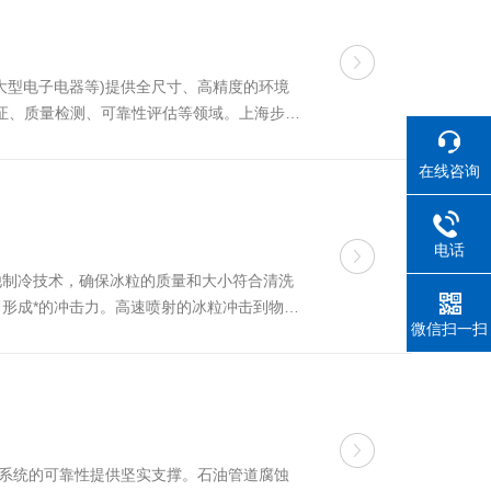
大型电子电器等)提供全尺寸、高精度的环境
验证、质量检测、可靠性评估等领域。上海步入
度调控系统(1)温度控制原理制冷循环...
在线咨询
电话
他制冷技术，确保冰粒的质量和大小符合清洗
形成*的冲击力。高速喷射的冰粒冲击到物体
微信扫一扫
积膨胀，对污垢产生进一步的剥离作用。同
送系统的可靠性提供坚实支撑。石油管道腐蚀