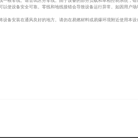
一根零线。请尝试区分零线。由于设备的部分负载和单相控制系统，错
以使设备安全可靠。零线和地线接错会导致设备运行异常。如因用户场
设备安装在通风良好的地方。请勿在易燃材料或易爆环境附近使用本设