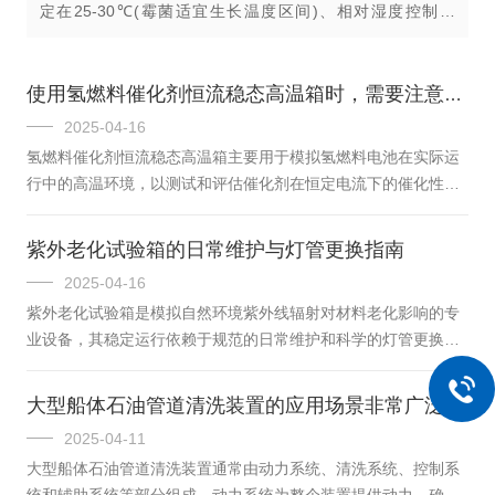
定在25-30℃(霉菌适宜生长温度区间)、相对湿度控制在
90%-95%RH(高湿环境加速霉菌繁殖)，同时通过喷雾或涂抹
方式接种标准化霉菌孢...
使用氢燃料催化剂恒流稳态高温箱时，需要注意以下事项
2025-04-16
氢燃料催化剂恒流稳态高温箱主要用于模拟氢燃料电池在实际运
行中的高温环境，以测试和评估催化剂在恒定电流下的催化性能
和稳定性。通过准确控制温度和电流，该设备能够为科研人员提
供可靠的数据支持，有助于优化催化剂的配方和制备工艺，提高
紫外老化试验箱的日常维护与灯管更换指南
氢燃料电池的效率和寿命。氢燃料催化剂恒流稳态高温箱特点：
2025-04-16
1.高精度控制：恒流源和温度控制系统均具备高精度调节功能，
紫外老化试验箱是模拟自然环境紫外线辐射对材料老化影响的专
能够确保测试条件的稳定性和重复性。2.宽温度范围：设备通常
业设备，其稳定运行依赖于规范的日常维护和科学的灯管更换。
能够在较宽的温度范围内工作，满足不同催化剂测试的需求。3.
以下从维护要点、灯管更换步骤和注意事项三个方面提供详细指
安全性高：采用多重安全保护...
导。1.日常维护要点(1)设备清洁箱体内部：定期清理试验箱内壁
大型船体石油管道清洗装置的应用场景非常广泛
和样品架，避免灰尘或残留样品影响紫外反射效果。灯管表面：
2025-04-11
使用和无尘布清洁灯管表面，去除指纹或污渍（注意在灯管冷却
大型船体石油管道清洗装置通常由动力系统、清洗系统、控制系
后进行）。(2)关键系统检查辐照度监测：通过内置传感器或第三
统和辅助系统等部分组成。动力系统为整个装置提供动力，确保