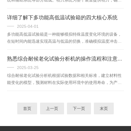
方辐照计验证紫外输出强度，确保符合测试标准（如UVA-340灯
清洗过程能够顺利进行。常见的动力源有电动机、液压马达等，
管在0.68W/...
它们能够根据清洗需求提供不同大小的动力输出。清洗系统是装
详细了解下多功能高低温试验箱的四大核心系统
置的核心部分，包括高压水泵、化学清洗剂注入装置、机械清洗
2025-04-01
部件等。高压水泵负责将水加压并输送到管道内，实现高压水流
多功能高低温试验箱是一种能够模拟特殊温度变化环境的设备，
冲洗；化学清洗剂注入装置能够准确控制清洗剂的注入量和注入
在短时间内能迅速实现高温与低温的切换，准确模拟温度冲击的
时间，确保化学清洗的效果；机械清洗部件则根据管道的实际情
真实情境。其工作原理主要基于制冷和制热循环，通过这些循环
况进行选择和安装，以实现刮除效果...
来控制设备内部的温度，从而模拟出高温、低温等特殊的环境条
熟悉综合耐候老化试验分析机的操作流程和注意事项
件，用于对产品的质量和可靠性进行测试。多功能高低温试验箱
2025-03-25
的四大核心系统：1.制冷系统：-制冷系统是其核心部分之一，通
综合耐候老化试验分析机根据试验数据和相关标准，建立材料性
常采用机械制冷的方式。-制冷循环主要由压缩机、冷凝器、节流
能变化的模型，预测材料在实际使用环境中的使用寿命，为产品
机构和蒸发器等部件组成。-制冷剂在压缩机中被压缩后进入冷凝
的设计和选材提供重要依据，在产品研发和生产过程中，用于质
器，释放热量并冷凝成液态...
量控制和工艺改进。综合耐候老化试验分析机的测定步骤：-检查
设备：确保外观无损坏，各部件连接正常，电源、水源等供应稳
首页
上一页
下一页
末页
定。-清洁样品：将待测试的样品表面清理干净，去除灰尘、油污
等杂质，避免影响试验结果。-安装样品：按照设备的操作说明，
将样品正确安装在试验箱内的样品架上，确保样品安装牢固，且