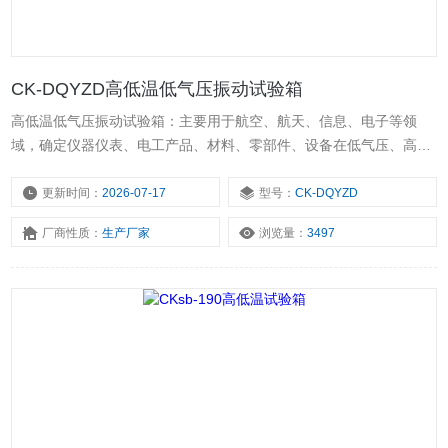
CK-DQYZD高低温低气压振动试验箱
高低温低气压振动试验箱：主要用于航空、航天、信息、电子等领
域，确定仪器仪表、电工产品、材料、零部件、设备在低气压、高
温、低温单项或同时作用下的环境适应性与可靠性试验，并或同时对
试件通电进行电气性能参数的测量，采用整体式组合结构形式，试验
更新时间：
2026-07-17
型号：
CK-DQYZD
箱由位于前部的保温箱体（承压结构）、位于后部的制冷、真空机组
厂商性质：
生产厂家
浏览量：
3497
和位于试验箱大门上的电器控制器（系统）组成。