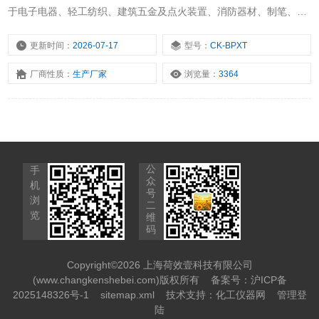
于电子电器、轻工纺织、建筑五金及点火装置、消防器材、制笔、制
锁、渔具、动力机械、科研机构等行业的推拉负荷测试。
更新时间：
2026-07-17
型号：
CK-BPXT
厂商性质：
生产厂家
浏览量：
3364
公
手
众
机
号
浏
二
览
维
码
Copyright©2026 上海荷效壹科技有限公司
(www.changkenshebei.com)版权所有
备案号：沪ICP备
2025148326号-1
sitemap.xml
技术支持：
化工仪器网
管理登
陆