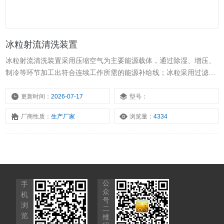
冰粒射流清洗装置
冰粒射流清洗装置采用压缩空气为主要能源载体，通过除湿、增压、
制冷等环节加工出符合连续工作所需的能源补给线；冰粒采用过滤后
的自来水通过增压雾化的方式，在射流枪头内部喷射雾化颗粒，可以
持续工作。核心技术亮点就是射流枪头采用逆流函数线导流形式，将
更新时间：
2026-07-17
型号：
能源载体的干冷空气送入枪头，在腔内形成湍流层，保持冷空气可以
厂商性质：
生产厂家
浏览量：
4334
在腔内停留3″的状态后迅速带走雾化颗粒以＞1MPA的压力冲出枪头
喷嘴。
公
手
众
机
号
浏
二
览
维