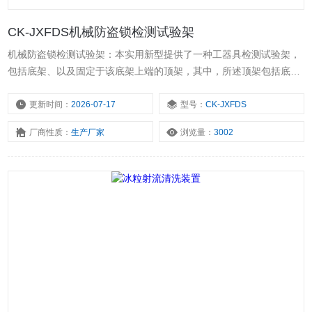
CK-JXFDS机械防盗锁检测试验架
机械防盗锁检测试验架：本实用新型提供了一种工器具检测试验架，
包括底架、以及固定于该底架上端的顶架，其中，所述顶架包括底
座、两根*立柱、*横梁；所述顶架包括顶部、两根第二立柱；所述两
根第二立柱设置在所述*横梁上；*横梁上设置有*滑轮，底座上设置有
更新时间：
2026-07-17
型号：
CK-JXFDS
第二滑轮和第三滑轮，顶部上设置有两个第四滑轮。
厂商性质：
生产厂家
浏览量：
3002