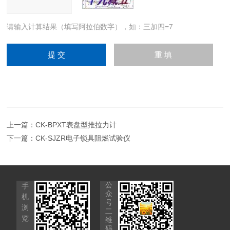
请输入计算结果（填写阿拉伯数字），如：三加四=7
上一篇：
CK-BPXT表盘型推拉力计
下一篇：
CK-SJZR电子锁具阻燃试验仪
公
手
众
机
号
浏
二
览
维
码