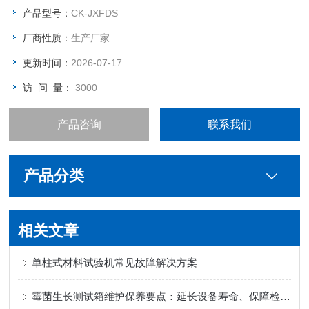
置有两个第四滑轮。
产品型号：
CK-JXFDS
厂商性质：
生产厂家
更新时间：
2026-07-17
访 问 量：
3000
产品咨询
联系我们
产品分类
相关文章
单柱式材料试验机常见故障解决方案
霉菌生长测试箱维护保养要点：延长设备寿命、保障检测数据精准性的实用技巧