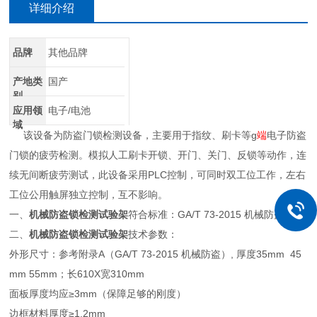
详细介绍
品牌
其他品牌
产地类
国产
别
应用领
电子/电池
域
该设备为防盗门锁检测设备，主要用于指纹、刷卡等g
端
电子防盗
门锁的疲劳检测。模拟人工刷卡开锁、开门、关门、反锁等动作，连
续无间断疲劳测试，此设备采用PLC控制，可同时双工位工作，左右
工位公用触屏独立控制，互不影响。
一、
机械防盗锁检测试验架
符合标准：GA/T 73-2015 机械防盗
二、
机械防盗锁检测试验架
技术参数：
外形尺寸：参考附录A（GA/T 73-2015 机械防盗）, 厚度35mm 45
mm 55mm；长610X宽310mm
面板厚度均应≥3mm（保障足够的刚度）
边框材料厚度≥1.2mm