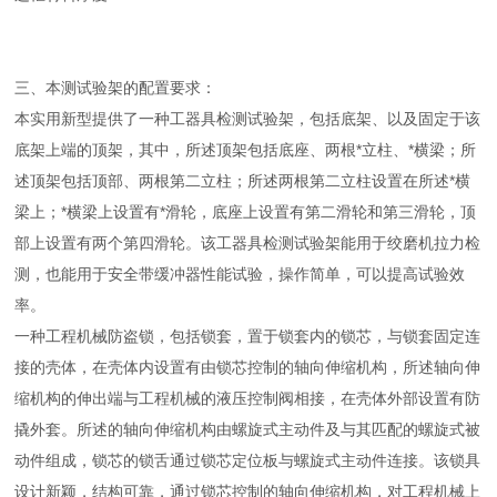
三、本测试验架的配置要求：
本实用新型提供了一种工器具检测试验架，包括底架、以及固定于该
底架上端的顶架，其中，所述顶架包括底座、两根*立柱、*横梁；所
述顶架包括顶部、两根第二立柱；所述两根第二立柱设置在所述*横
梁上；*横梁上设置有*滑轮，底座上设置有第二滑轮和第三滑轮，顶
部上设置有两个第四滑轮。该工器具检测试验架能用于绞磨机拉力检
测，也能用于安全带缓冲器性能试验，操作简单，可以提高试验效
率。
一种工程机械防盗锁，包括锁套，置于锁套内的锁芯，与锁套固定连
接的壳体，在壳体内设置有由锁芯控制的轴向伸缩机构，所述轴向伸
缩机构的伸出端与工程机械的液压控制阀相接，在壳体外部设置有防
撬外套。所述的轴向伸缩机构由螺旋式主动件及与其匹配的螺旋式被
动件组成，锁芯的锁舌通过锁芯定位板与螺旋式主动件连接。该锁具
设计新颖，结构可靠，通过锁芯控制的轴向伸缩机构，对工程机械上