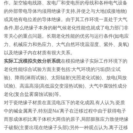
作。架空输电线路、发电厂和变电所的母线和各种电气设备
的外部带电导体均须用绝缘子支持,并使之与大地(或接地物)
或其他有电位差的导体绝缘。由于其工作环境一直处于大气
条件,那么绝缘子本身的耐气候老化性能也就成了电力部门非
常关心的重点问题。长期老化性能的优劣与运行条件(如电应
力、机械应力和热应力、大气自然环境温湿度、紫外、臭氧)
以及绝缘子内在材质有很大关系。
实际工况模拟失效分析系统
在模拟绝缘子实际工作环境下的
老化性能综合试验方面主要包括:大气环境的污垢(防尘试
验)、降雨(淋雨试验)、太阳辐射(光照老化试验)、放电(局放
试验)、高温高湿(高低温交变湿热试验)、大气中腐蚀性成分
老化(复合盐雾腐蚀试验)等。
对于瓷绝缘子材质在直流电压下的老化成因,有人认为,瓷质
中的碱金属离子,特别是Na'离子在迁移过程中由于获得电子
而形成体积比离子体积大两倍的原子,局部膨胀应力致使绝缘
子破裂(主要出现在绝缘子头部);另外一种观点认为.离子迁移