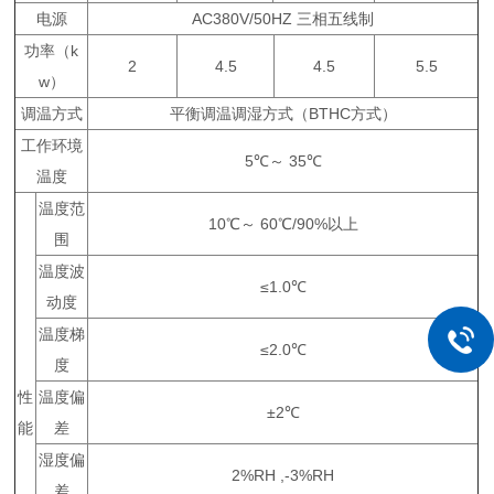
电源
AC380V/50HZ 三相五线制
功率（k
2
4.5
4.5
5.5
w）
调温方式
平衡调温调湿方式（BTHC方式）
工作环境
5℃～ 35℃
温度
温度范
10℃～ 60℃/90%以上
围
温度波
≤1.0℃
动度
温度梯
≤2.0℃
度
性
温度偏
±2℃
能
差
湿度偏
2%RH ,-3%RH
差