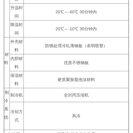
升温时
20℃～-60℃ 30分钟内
间
降温时
20℃～-10℃ 30分钟内
间
外壳材
防锈处理冷轧薄钢板（表明喷塑）
料
材
内胆材
料
优质不锈钢板
料
保湿材
硬质聚胺脂泡沫材料
料
制
制冷机
全封闭压缩机
冷
系
冷却方
风冷
统
式