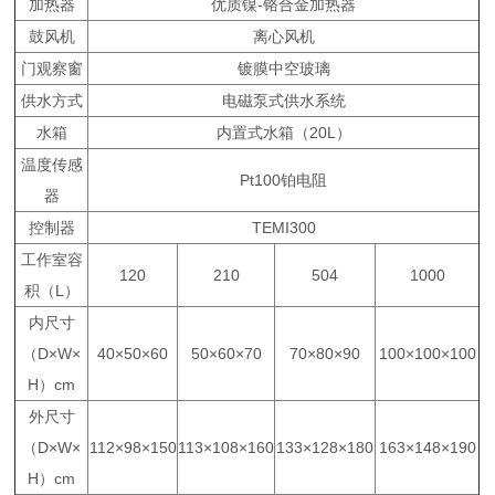
加热器
优质镍-铬合金加热器
鼓风机
离心风机
门观察窗
镀膜中空玻璃
供水方式
电磁泵式供水系统
水箱
内置式水箱（20L）
温度传感
Pt100铂电阻
器
控制器
TEMI300
工作室容
120
210
504
1000
积（L）
内尺寸
（D×W×
40×50×60
50×60×70
70×80×90
100×100×100
H）cm
外尺寸
（D×W×
112×98×150
113×108×160
133×128×180
163×148×190
H）cm