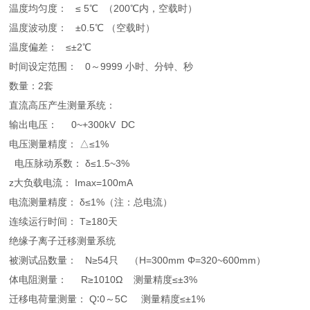
温度均匀度： ≤ 5℃ （200℃内，空载时）
温度波动度： ±0.5℃ （空载时）
温度偏差： ≤±2℃
时间设定范围： 0～9999 小时、分钟、秒
数量：2套
直流高压产生测量系统：
输出电压： 0~+300kV DC
电压测量精度： △≤1%
电压脉动系数： δ≤1.5~3%
z
大负载电流： Imax=100mA
电流测量精度： δ≤1%（注：总电流）
连续运行时间： T≥180天
绝缘子离子迁移测量系统
被测试品数量： N≥54只 （H=300mm Φ=320~600mm）
体电阻测量： R≥1010Ω 测量精度≤±3%
迁移电荷量测量： Q∶0～5C 测量精度≤±1%