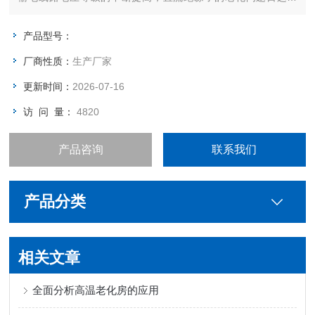
峻。综合定制型的老化箱_252kv高压直流绝缘子热破坏试验室符
合行业特征的老化箱应运而生。
产品型号：
厂商性质：
生产厂家
更新时间：
2026-07-16
访 问 量：
4820
产品咨询
联系我们
产品分类
相关文章
全面分析高温老化房的应用