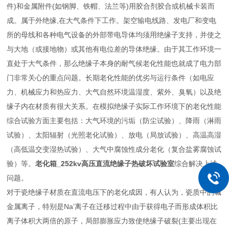
件)和金属附件(如钢脚、铁帽、法兰等)用胶合剂胶合或机械卡装而
成。属于外绝缘,在大气条件下工作。架空输电线路、发电厂和变电
所的母线和各种电气设备的外部带电导体均须用绝缘子支持，并使之
与大地（或接地物）或其他有电位差的导体绝缘。由于其工作环境一
直处于大气条件，那么绝缘子本身的耐气候老化性能也就成了电力部
门非常关心的重点问题。长期老化性能的优劣与运行条件（如电应
力、机械应力和热应力、大气自然环境温湿度、紫外、臭氧）以及绝
缘子内在材质有很大关系。在模拟绝缘子实际工作环境下的老化性能
综合试验方面主要包括：大气环境的污垢（防尘试验）、降雨（淋雨
试验）、太阳辐射（光照老化试验）、放电（局放试验）、高温高湿
（高低温交变湿热试验）、大气中腐蚀性成分老化（复合盐雾腐蚀试
验）等。
老化箱_252kv高压直流绝缘子热破坏试验室
综合解决上述
问题。
对于瓷绝缘子材质在直流电压下的老化成因，有人认为，瓷质中的碱
金属离子，特别是Na’离子在迁移过程中由于获得电子而形成体积比
离子体积大两倍的原子，局部膨胀应力致使绝缘子破裂(主要出现在