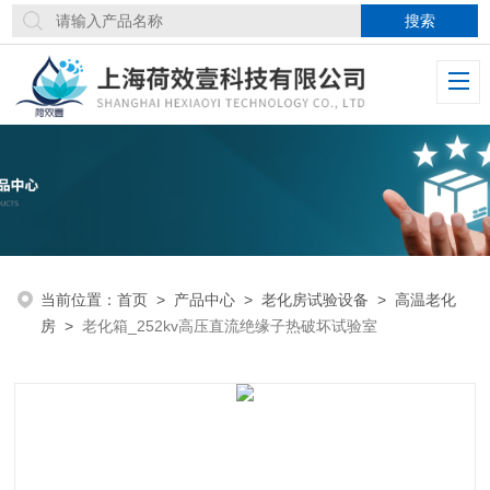
当前位置：
首页
>
产品中心
>
老化房试验设备
>
高温老化
房
>
老化箱_252kv高压直流绝缘子热破坏试验室