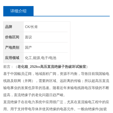
详细介绍
品牌
CK/长肯
价格区间
面议
产地类别
国产
应用领域
化工,能源,电子/电池
前言：（
老化箱_252kv高压直流绝缘子热破坏试验室
）
基于中国幅员辽阔，地域面积广阔，资源不均衡，导致目前我国输电
线路及联网（并网），需要跨区域、远距离的传输；所以超高压直流
输电事业的发展也异常的迅速。随着近年来输电线路电压等级的不断
提高，直流绝缘子的老化问题日趋严峻。
直流绝缘子在在电力系统中应用很广泛，尤其在直流输电工程中的应
用。用于支持带电导体并使其绝缘的电器元件。一般由绝缘件(如瓷