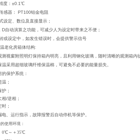
度：±0.1℃
感器： PT100铂金电阻
设定、数位及直接显示；
I . D自动演算之功能，可减少人为设定时带来之不便；
或设定中，如发生错误时，会提供警示信号
老化房箱体结构:
视窗附照明灯保持箱内明亮，且利用钢化玻璃，随时清晰的观测箱内
采用超细玻璃纤维保温棉，可避免不必要的能量损失。
房的保护系统：
超温；
保护；
欠相/逆相；
定时；
漏电、运行指示，故障报警后自动停机等保护。
房的使用环境：
：0
℃～＋35℃