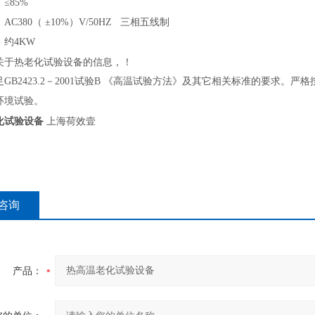
≤85%
C380（ ±10%）V/50HZ 三相五线制
：
约4
KW
热老化试验设备的信息，！
足
GB2423.2－2001试验B 《高温试验方法》
及其它相关标准
的要求。严格
环境试验。
化试验设备
上海荷效壹
咨询
产品：