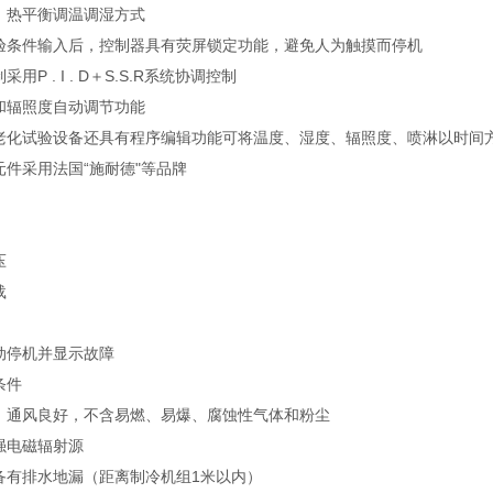
：热平衡调温调湿方式
验条件输入后，控制器具有荧屏锁定功能，避免人为触摸而停机
用P . I . D＋S.S.R系统协调控制
和辐照度自动调节功能
老化试验设备还具有程序编辑功能可将温度、湿度、辐照度、喷淋以时间
元件采用法国“施耐德"等品牌
压
载
动停机并显示故障
条件
，通风良好，不含易燃、易爆、腐蚀性气体和粉尘
强电磁辐射源
备有排水地漏（距离制冷机组1米以内）