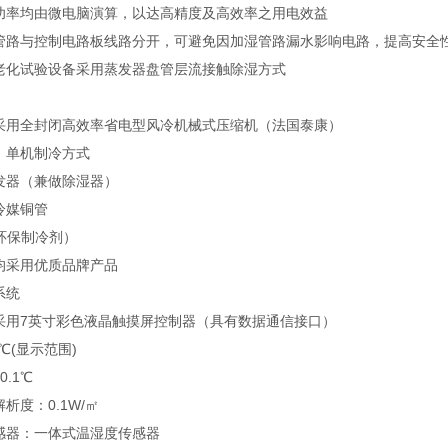
功率均由微电脑演算，以达高精度及高效率之用电效益
管路与控制电路板线路分开，可避免因加湿管路漏水影响电路，提高安全
老化试验设备采用蒸发器盘管层流接触除湿方式
采用全封闭高效率省电型风冷机械式压缩机（法国泰康）
：单机制冷方式
发器（兼做除湿器）
冷媒铜管
（环保制冷剂）
均采用优质品牌产品
系统
采用7英寸彩色液晶触摸屏控制器（具有数据通信接口）
1℃(显示范围)
0.1℃
析度：0.1W/㎡
感器：一体式温湿度传感器