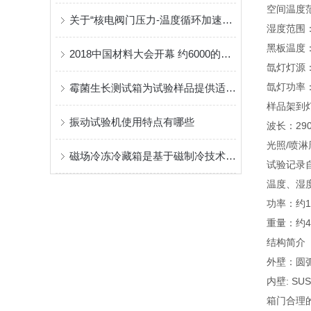
空间温度范
关于“核电阀门压力-温度循环加速寿命预测”的实践意义
湿度范围：
黑板温度：
2018中国材料大会开幕 约6000的参会人数创新高_上海荷效壹供
氙灯灯源
氙灯功率：
霉菌生长测试箱为试验样品提供适合霉菌繁殖的理想条件
样品架到灯
振动试验机使用特点有哪些
波长：290
光照/喷
磁场冷冻冷藏箱是基于磁制冷技术设计的
试验记录
温度、湿
功率：约1
重量：约40
结构简介
外壁：圆
内壁: SU
箱门合理