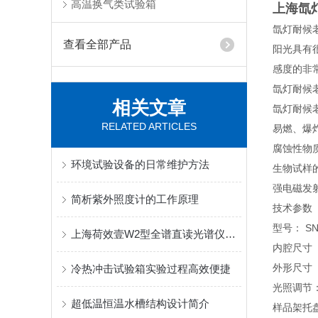
高温换气类试验箱
上海氙
氙灯耐候
查看全部产品
阳光具有
感度的非
氙灯耐候
相关文章
氙灯耐候
RELATED ARTICLES
易燃、爆
腐蚀性物
环境试验设备的日常维护方法
生物试样
强电磁发
简析紫外照度计的工作原理
技术参数
型号： SN
上海荷效壹W2型全谱直读光谱仪说明书
内腔尺寸（深
外形尺寸（深
冷热冲击试验箱实验过程高效便捷
光照调节
超低温恒温水槽结构设计简介
样品架托盘