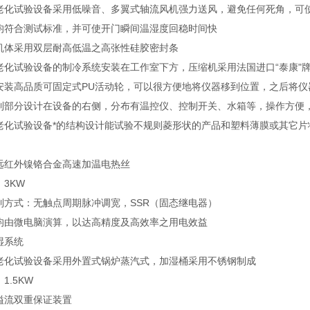
老化试验设备采用低噪音、多翼式轴流风机强力送风，避免任何死角，可
均符合测试标准，并可使开门瞬间温湿度回稳时间快
机体采用双层耐高低温之高张性硅胶密封条
老化试验设备的制冷系统安装在工作室下方，压缩机采用法国进口“泰康"
安装高品质可固定式PU活动轮，可以很方便地将仪器移到位置，之后将仪
制部分设计在设备的右侧，分布有温控仪、控制开关、水箱等，操作方便
老化试验设备*的结构设计能试验不规则菱形状的产品和塑料薄膜或其它片
远红外镍铬合金高速加温电热丝
3KW
制方式：无触点周期脉冲调宽，SSR（固态继电器）
均由微电脑演算，以达高精度及高效率之用电效益
湿系统
老化试验设备采用外置式锅炉蒸汽式，加湿桶采用不锈钢制成
1.5KW
溢流双重保证装置