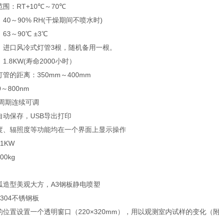
围：RT+10℃～70℃
40～90% RH(干燥期间不喷水时)
63～90℃ ±3℃
：进口风冷式灯管3根，随机备用一根。
1.8KW(寿命2000小时）
管的距离：350mm～400mm
～800nm
淋周期连续可调
自动保存，USB导出打印
度、辐照度等功能均在一个界面上显示操作
1KW
0kg
弧造型美观大方，A3钢板静电喷塑
S304不锈钢板
的位置设置一个透明窗口（220×320mm），用以观测室内试样的变化