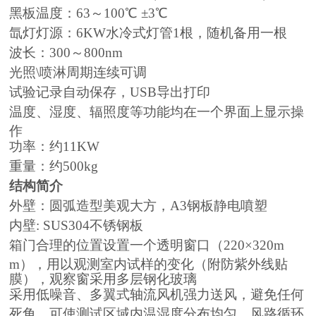
黑板温度：63～100℃ ±3℃
氙灯灯源：6KW水冷式灯管1根，随机备用一根
波长：300～800nm
光照\喷淋周期连续可调
试验记录自动保存，USB导出打印
温度、湿度、辐照度等功能均在一个界面上显示操
作
功率：约11KW
重量：约500kg
结构简介
外壁：圆弧造型美观大方，A3钢板静电噴塑
内壁: SUS304不锈钢板
箱门合理的位置设置一个透明窗口（220×320m
m），用以观测室内试样的变化（附防紫外线贴
膜），观察窗采用多层钢化玻璃
采用低噪音、多翼式轴流风机强力送风，避免任何
死角，可使测试区域内温湿度分布均匀。风路循环