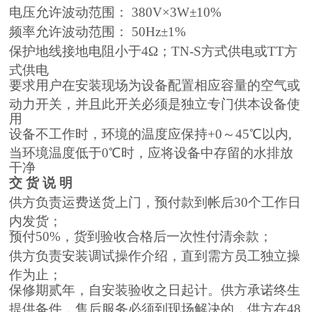
电压允许波动范围： 380V×3W±10%
频率允许波动范围： 50Hz±1%
保护地线接地电阻小于4Ω；TN-S方式供电或TT方
式供电
要求用户在安装现场为设备配置相应容量的空气或
动力开关，并且此开关必须是独立专门供本设备使
用
设备不工作时，环境的温度应保持+0～45℃以内,
当环境温度低于0℃时，应将设备中存留的水排放
干净
交 货 说 明
供方负责运费送货上门，预付款到帐后30个工作日
内发货；
预付50%，货到验收合格后一次性付清余款；
供方负责安装调试操作介绍，直到需方员工独立操
作为止；
保修期贰年，自安装验收之日起计。供方承诺终生
提供备件，售后服务必须到现场解决的，供方在48