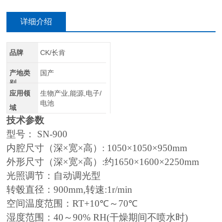
详细介绍
品牌
CK/长肯
产地类
国产
别
应用领
生物产业,能源,电子/
电池
域
技术参数
型号： SN-900
内腔尺寸（深×宽×高）: 1050×1050×950mm
外形尺寸（深×宽×高）:约1650×1600×2250mm
光照调节：自动调光型
转毂直径：900mm,转速:1r/min
空间温度范围：RT+10℃～70℃
湿度范围：40～90% RH(干燥期间不喷水时)