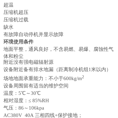
超温
压缩机超压
压缩机过载
缺水
有故障自动停机并显示故障
环境使用条件
地面平整，通风良好，不含易燃、易爆、腐蚀性气
体和粉尘
附近没有强电磁辐射源
设备附近备有排水地漏（距离制冷机组1米以内）
2
场地地面承重能力：不小于600kg/m
设备周围留有适当的维护空间
温度：5℃～30℃
相对湿度：≤ 85%RH
气压：86～106kpa
AC380V 40A 三相四线+保护接地；