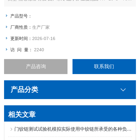
（℃）
功率 11KW（W） 工作室尺寸 1050×1050×950（内）（mm）
产品型号：
厂商性质：
生产厂家
更新时间：
2026-07-16
访 问 量：
2240
产品咨询
联系我们
产品分类
相关文章
门铰链测试试验机模拟实际使用中铰链所承受的各种负载和应力