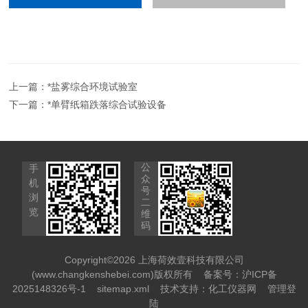
上一篇：
*盐雾综合环境试验室
下一篇：
*单臂纸箱跌落综合试验设备
公
手
众
机
号
浏
二
览
维
码
Copyright©2026 上海荷效壹科技有限公司
(www.changkenshebei.com)版权所有
备案号：沪ICP备
2025148326号-1
sitemap.xml
技术支持：
化工仪器网
管理登
陆