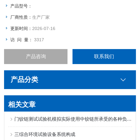
重量 霰弹袋质量：45±0.1（kg） 适用范围 用同一质量的冲击
产品型号：
体，在不同高度冲击下，对钢化
厂商性质：
生产厂家
更新时间：
2026-07-16
访 问 量：
3317
产品咨询
联系我们
产品分类
相关文章
门铰链测试试验机模拟实际使用中铰链所承受的各种负载和应力
三综合环境试验设备系统构成