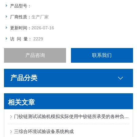
切料方式 手动+自动切料 控温精度 ±0.5（℃ ） 温度恢复时间
产品型号：
小于4（min）
厂商性质：
生产厂家
控温范围 室温-450（℃）
更新时间：
2026-07-16
访 问 量：
2229
产品咨询
联系我们
产品分类
相关文章
门铰链测试试验机模拟实际使用中铰链所承受的各种负载和应力
三综合环境试验设备系统构成