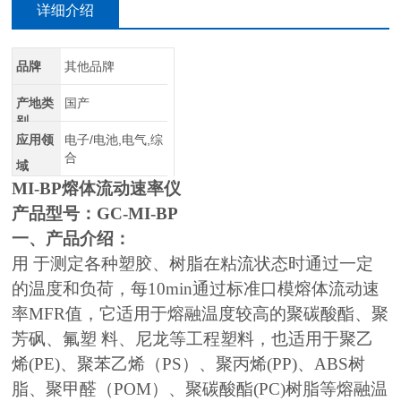
详细介绍
品牌
其他品牌
产地类
国产
别
应用领
电子/电池,电气,综
合
域
MI-BP熔体流动速率仪
产品型号：GC-MI-BP
一、产品介绍：
用 于测定各种塑胶、树脂在粘流状态时通过一定
的温度和负荷，每10min通过标准口模熔体流动速
率MFR值，它适用于熔融温度较高的聚碳酸酯、聚
芳砜、氟塑 料、尼龙等工程塑料，也适用于聚乙
烯(PE)、聚苯乙烯（PS）、聚丙烯(PP)、ABS树
脂、聚甲醛（POM）、聚碳酸酯(PC)树脂等熔融温