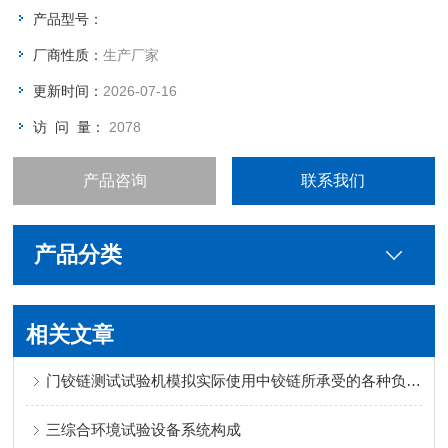
外形尺寸 约550（D）＊470（W）＊450（H）（mm） 重量
产品型号：
60（kg） 装箱数 1台
厂商性质：
生产厂家
更新时间：
2026-07-16
访 问 量：
2078
产品咨询
联系我们
产品分类
相关文章
门铰链测试试验机模拟实际使用中铰链所承受的各种负载和应力
三综合环境试验设备系统构成