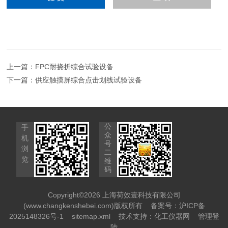
上一篇：
FPC耐挠折综合试验设备
下一篇：
供应触摸屏综合点击划线试验设备
公
手
众
机
号
浏
二
览
维
码
Copyright©2026 上海荷效壹科技有限公司
(www.changkenshebei.com)版权所有
备案号：沪ICP备
2025148326号-1
sitemap.xml
技术支持：
化工仪器网
管理登
陆