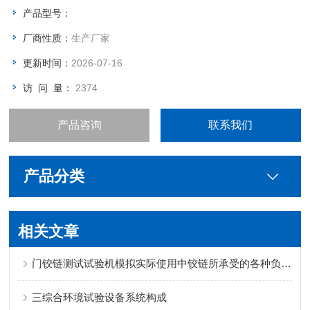
动度 旺旺详询（℃）
产品型号：
温度均匀度 旺旺详询（%） 控温方式 旺旺详询 适用范围 旺旺详
厂商性质：
生产厂家
询
更新时间：
2026-07-16
访 问 量：
2374
产品咨询
联系我们
产品分类
相关文章
门铰链测试试验机模拟实际使用中铰链所承受的各种负载和应力
三综合环境试验设备系统构成