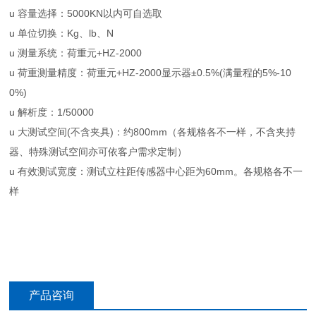
u 容量选择：5000KN以内可自选取
u 单位切换：Kg、lb、N
u 测量系统：荷重元+HZ-2000
u 荷重测量精度：荷重元+HZ-2000显示器±0.5%(满量程的5%-10
0%)
u 解析度：1/50000
u 大测试空间(不含夹具)：约800mm（各规格各不一样，不含夹持
器、特殊测试空间亦可依客户需求定制）
u 有效测试宽度：测试立柱距传感器中心距为60mm。各规格各不一
样
产品咨询