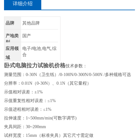
详细介绍
品牌
其他品牌
产地类
国产
别
应用领
电子/电池,电气,综
合
域
卧式电脑拉力试验机价格
技术参数：
测量范围：0-30N（卫生纸）/0-100N/0-300N/0-500N /多种规格可选
分辨率：0.01N（0-30N）、0.1N（其它量程）
示值相对误差：±1%
示值重复性相对误差：≤1%
示值进程相对误差：≤1%
拉伸速度：1~500mm/min(可数字调节)
夹具间距：30~200mm
试样宽度：15mm（标准夹具）其它尺寸需定做