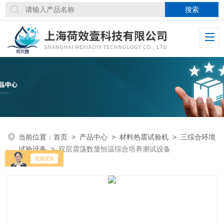
当前位置：
首页
>
产品中心
>
材料热震试验机
>
三综合环境
试验设备
>
双层震荡数显恒温综合培养测试设备