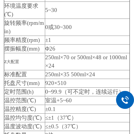
环境温度要求
5~30
(℃)
旋转频率(rpm/m
0或30~300
in)
频率精度(rpm)
±1
摆振幅度(mm)
Φ26
250ml×70 or 500ml×48 or 1000ml
z
大配置
×24
标准配置
250ml×35 500ml×24
托盘尺寸(mm)
920×510
定时范围(h)
0~99.9（可不定时，连续运行）
温控范围(℃)
室温+5~60
温控精度(℃)
±0.1
温控均匀度(℃)
≤±1（37℃）
温度波动度(℃)
≤±0.5（37℃）