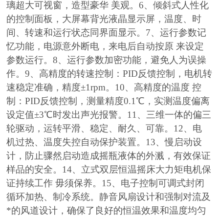
璃超大可视窗，造型豪华 美观。6、倾斜式人性化
的控制面板，大屏幕背光液晶显示屏，温度、时
间、转速和运行状态同界面显示。7、运行参数记
忆功能，电源意外断电，来电后自动按原 来设定
参数运行。8、运行参数加密功能，避免人为误操
作。9、高精度的转速控制：PID反馈控制，电机转
速稳定准确，精度±1rpm。10、高精度的温度 控
制：PID反馈控制，测量精度0.1℃，实测温度偏离
设定值±3℃时发出声光报警。11、三维一体的偏三
轮驱动，运转平滑、稳定、耐久、可靠。12、电
机过热、温度失控自动保护装置。13、慢启动设
计，防止骤然启动造成摇瓶液体的外溅，有效保证
样品的安全。14、立式双层恒温摇床大力矩电机保
证持续工作 毋须保养。15、电子控制可调式封闭
循环加热、制冷系统。静音风扇设计和强制对流及
*的风道设计，确保了良好的恒温效果和温度均匀