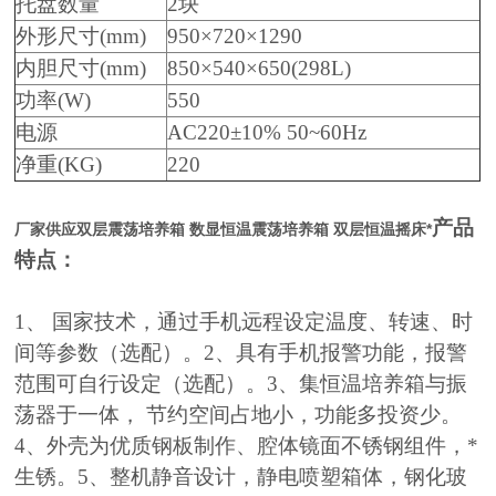
托盘数量
2块
外形尺寸(mm)
950×720×1290
内胆尺寸(mm)
850×540×650(298L)
功率(W)
550
电源
AC220±10% 50~60Hz
净重(KG)
220
产品
厂家供应双层震荡培养箱 数显恒温震荡培养箱 双层恒温摇床*
特点：
1、 国家技术，通过手机远程设定温度、转速、时
间等参数（选配）。2、具有手机报警功能，报警
范围可自行设定（选配）。3、集恒温培养箱与振
荡器于一体， 节约空间占地小，功能多投资少。
4、外壳为优质钢板制作、腔体镜面不锈钢组件，*
生锈。5、整机静音设计，静电喷塑箱体，钢化玻