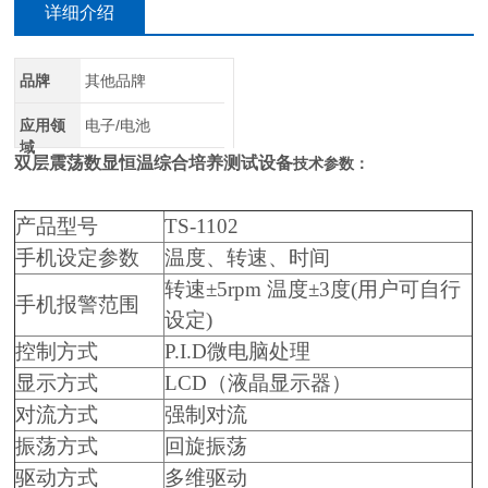
详细介绍
品牌
其他品牌
应用领
电子/电池
域
双层震荡数显恒温综合培养测试设备
技术参数：
产品型号
TS-1102
手机设定参数
温度、转速、时间
转速±5rpm 温度±3度(用户可自行
手机报警范围
设定)
控制方式
P.I.D微电脑处理
显示方式
LCD（液晶显示器）
对流方式
强制对流
振荡方式
回旋振荡
驱动方式
多维驱动