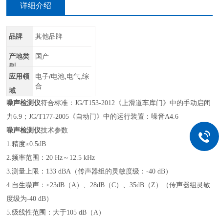
详细介绍
品牌
其他品牌
产地类
国产
别
应用领
电子/电池,电气,综
合
域
噪声检测仪
符合标准：
JG/T153-2012《上滑道车库门》中的手动启闭
力6.9；JG/T177-2005《自动门》中的运行装置：噪音A4.6
噪声检测仪
技术参数
1.精度≥0.5dB
2.频率范围：20 Hz～12.5 kHz
3.测量上限：133 dBA（传声器组的灵敏度级：-40 dB）
4.自生噪声：≤23dB（A）、28dB（C）、35dB（Z）（传声器组灵敏
度级为-40 dB）
5.级线性范围：大于105 dB（A）