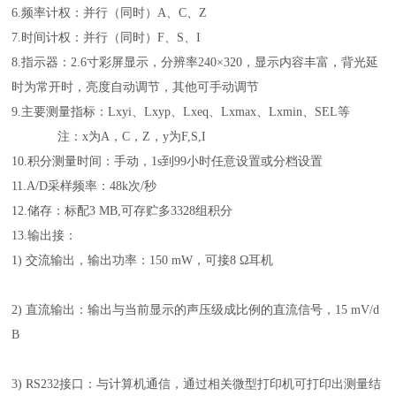
6.频率计权：并行（同时）A、C、Z
7.时间计权：并行（同时）F、S、I
8.指示器：2.6寸彩屏显示，分辨率240×320，显示内容丰富，背光延
时为常开时，亮度自动调节，其他可手动调节
9.主要测量指标：Lxyi、Lxyp、Lxeq、Lxmax、Lxmin、SEL等
注：x为A，C，Z，y为F,S,I
10.积分测量时间：手动，1s到99小时任意设置或分档设置
11.A/D采样频率：48k次/秒
12.储存：标配3 MB,可存贮多3328组积分
13.输出接：
1) 交流输出，输出功率：150 mW，可接8 Ω耳机
2) 直流输出：输出与当前显示的声压级成比例的直流信号，15 mV/d
B
3) RS232接口：与计算机通信，通过相关微型打印机可打印出测量结