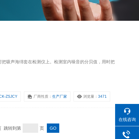
时把吸声海绵套在检测仪上。检测室内噪音的分贝值，用时把
CK-ZSJCY
厂商性质：
生产厂家
浏览量：
3471
在线咨询
末页 跳转到第
页