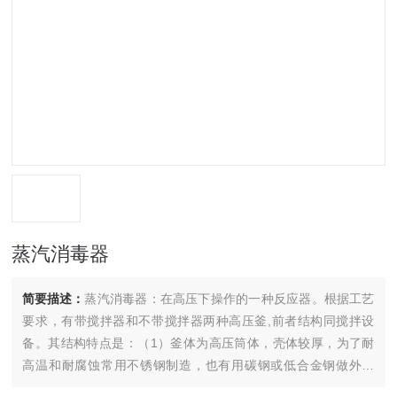
蒸汽消毒器
简要描述：
蒸汽消毒器：在高压下操作的一种反应器。根据工艺
要求，有带搅拌器和不带搅拌器两种高压釜,前者结构同搅拌设
备。其结构特点是：（1）釜体为高压筒体，壳体较厚，为了耐
高温和耐腐蚀常用不锈钢制造，也有用碳钢或低合金钢做外壳
的，不锈钢为内层材料，可直接用复合板或用衬里制成；（2）