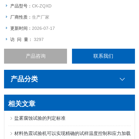
釜体上—般不开孔，接管、接口及附件均设在釜盖上；（3）釜
产品型号：
CK-ZQXD
顶装有安全泄放装置，如安全阀、爆破片装置或两者的组合装置
厂商性质：
生产厂家
等。
更新时间：
2026-07-17
访 问 量：
3297
产品咨询
联系我们
产品分类
相关文章
盐雾腐蚀试验的判定标准
材料热震试验机可以实现精确的试样温度控制和应力加载