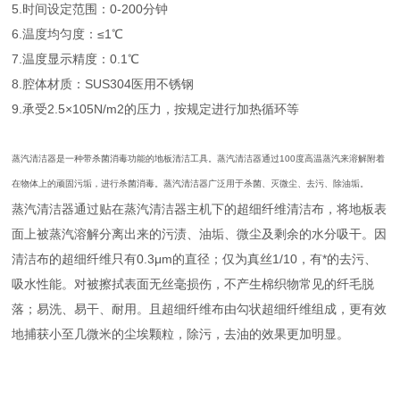
5.时间设定范围：0-200分钟
6.温度均匀度：≤1℃
7.温度显示精度：0.1℃
8.腔体材质：SUS304医用不锈钢
9.承受2.5×105N/m2的压力，按规定进行加热循环等
蒸汽清洁器是一种带杀菌消毒功能的地板清洁工具。蒸汽清洁器通过100度高温蒸汽来溶解附着
在物体上的顽固污垢，进行杀菌消毒。蒸汽清洁器广泛用于杀菌、灭微尘、去污、除油垢。
蒸汽清洁器通过贴在蒸汽清洁器主机下的超细纤维清洁布，将地板表
面上被蒸汽溶解分离出来的污渍、油垢、微尘及剩余的水分吸干。因
清洁布的超细纤维只有0.3μm的直径；仅为真丝1/10，有*的去污、
吸水性能。对被擦拭表面无丝毫损伤，不产生棉织物常见的纤毛脱
落；易洗、易干、耐用。且超细纤维布由勾状超细纤维组成，更有效
地捕获小至几微米的尘埃颗粒，除污，去油的效果更加明显。