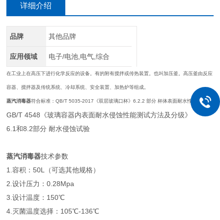
详细介绍
品牌
其他品牌
应用领域
电子/电池,电气,综合
在工业上在高压下进行化学反应的设备。有的附有搅拌或传热装置。也叫加压釜。高压釜由反应
容器、搅拌器及传统系统、冷却系统、安全装置、加热炉等组成。
蒸汽消毒器
符合标准：QB/T 5035-2017《双层玻璃口杯》6.2.2 部分 杯体表面耐水性
GB/T 4548《玻璃容器内表面耐水侵蚀性能测试方法及分级》
6.1和8.2部分 耐水侵蚀试验
蒸汽消毒器
技术参数
1.容积：50L（可选其他规格）
2.设计压力：0.28Mpa
3.设计温度：150℃
4.灭菌温度选择：105℃-136℃