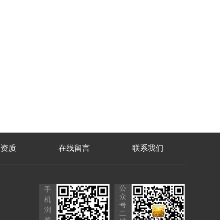
誉资质
在线留言
联系我们
公
手
众
机
号
浏
二