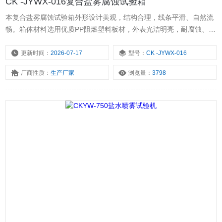
CK -JYWX-016复合盐雾腐蚀试验箱
本复合盐雾腐蚀试验箱外形设计美观，结构合理，线条平滑、自然流
畅。箱体材料选用优质PP阻燃塑料板材，外表光洁明亮，耐腐蚀、易
清洗、无泄露，耐温性好，强度高，不变形。各种辅助配件设施同样
为耐腐蚀材料制作。
更新时间：
2026-07-17
型号：
CK -JYWX-016
厂商性质：
生产厂家
浏览量：
3798