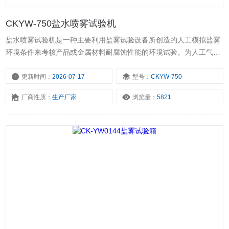
CKYW-750盐水喷雾试验机
盐水喷雾试验机是一种主要利用盐雾试验设备所创造的人工模拟盐雾
环境条件来考核产品或金属材料耐腐蚀性能的环境试验。为人工气候
环境“三防”（湿热、盐雾、霉菌）试验设备之一，是研究机械、国防
工业、轻工电子、仪表等行业各种环境适应性和可靠性的一种重要试
更新时间：
2026-07-17
型号：
CKYW-750
验设备。
厂商性质：
生产厂家
浏览量：
5821