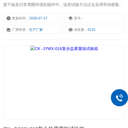
度干燥及日常周围环境的循环中。这些试验方法过去采用劳动密集型
的手工程序。交变循环盐雾腐蚀试验箱采用自动方式在一个箱体中运
行这些循环。简单循环可在盐雾和干燥条件之间的循环组成。更复杂
更新时间：
2026-07-17
型号：
的自动方法可能需要多步循环即包括湿度或冷凝，以及盐雾和干燥。
厂商性质：
生产厂家
浏览量：
6131
利用本试验箱，在一个箱内能够循环所有较有意义的腐蚀环境试验：
盐雾、干燥、100%相对湿度、及贮存。