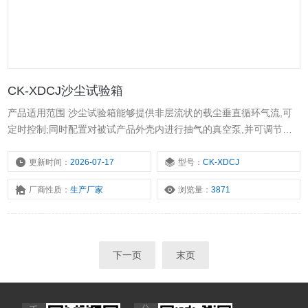
CK-XDCJ沙尘试验箱
产品适用范围 沙尘试验箱能够提供非层流状的载尘垂直循环气流,可
定时控制;同时配置对被试产品外壳内进行抽气的真空泵,并可调节抽
气量和压差;另外,箱内配置气流温度控制装置,以保证试验在标准要求
的环境条件下进行。
更新时间：
2026-07-17
型号：
CK-XDCJ
厂商性质：
生产厂家
浏览量：
3871
下一页
末页