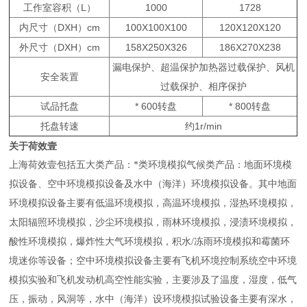
工作室容积（L）
1000
1728
内尺寸（DXH）cm
100X100X100
120X120X120
外尺寸（DXH）cm
158X250X326
186X270X238
漏电保护、超温保护加热器过载保护、风机
安全装置
过载保护、相序保护
试品托盘
* 600转盘
* 800转盘
托盘转速
约1r/min
关于荷效壹
上海荷效壹包括五大类产品：*类环境模拟气候类产品：地面环境模
拟设备、空中环境模拟设备及水中（海洋）环境模拟设备。其中地面
环境模拟设备主要有低温环境模拟，高温环境模拟，湿热环境模拟，
太阳辐照环境模拟，沙尘环境模拟，雨林环境模拟
，浸渍环境模拟，
酸性环境模拟，爆炸性大气环境模拟，积水/冻雨环境模拟和霉菌环
境迷你等设备；空中环境模拟设备主要有飞机环境控制系统空中环境
模拟实验和飞机发动机高空性能实验，主要涉及了温度，湿度，低气
压，振动，风洞等，水中（海洋）设环境模拟试验设备主要有深水，