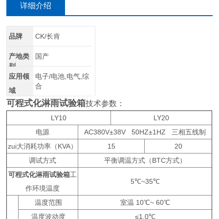
详细介绍
品牌
CK/长肯
产地类
国产
别
应用领
电子/电池,电气,综
合
域
可程式化淋雨试验箱
技术参数：
LY10
LY20
电源
AC380V±38V 50HZ±1HZ 三相五线制
zui大消耗功率（KVA）
15
20
调试方式
平衡调温方式（BTC方式）
可程式化淋雨试验箱
工
5℃~35℃
作环境温度
温度范围
室温 10℃~ 60℃
温度波动度
≤1.0℃