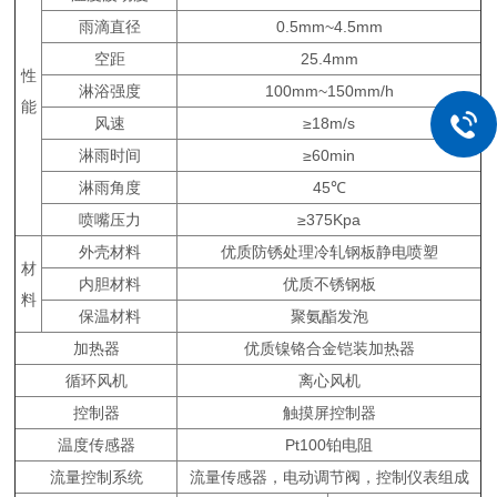
雨滴直径
0.5mm~4.5mm
空距
25.4mm
性
淋浴强度
100mm~150mm/h
能
风速
≥18m/s
淋雨时间
≥60min
淋雨角度
45℃
喷嘴压力
≥375Kpa
外壳材料
优质防锈处理冷轧钢板静电喷塑
材
内胆材料
优质不锈钢板
料
保温材料
聚氨酯发泡
加热器
优质镍铬合金铠装加热器
循环风机
离心风机
控制器
触摸屏控制器
温度传感器
Pt100铂电阻
流量控制系统
流量传感器，电动调节阀，控制仪表组成