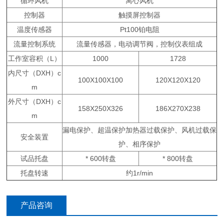
循环风机
离心风机
控制器
触摸屏控制器
温度传感器
Pt100铂电阻
流量控制系统
流量传感器，电动调节阀，控制仪表组成
工作室容积（L）
1000
1728
内尺寸（DXH）c
100X100X100
120X120X120
m
外尺寸（DXH）c
158X250X326
186X270X238
m
漏电保护、超温保护加热器过载保护、风机过载保
安全装置
护、相序保护
试品托盘
* 600转盘
* 800转盘
托盘转速
约1r/min
产品咨询