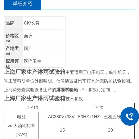
详细介绍
品牌
CK/长肯
价格区
面议
间
产地类
国产
别
应用领
医疗卫生
域
上海厂家生产淋雨试验箱
主要适用于电子电工，航空航天，
军工等科研单位外部照明、信号装置及汽车灯具外壳防护试验检测。
上海荷效壹实验设备生产的
淋雨试验箱
，*，参数可定制，。
上海厂家生产淋雨试验箱
技术参数：
LY10
LY20
电源
AC380V±38V 50HZ±1HZ 三相五线制
zui大消耗功率
15
20
（KVA）