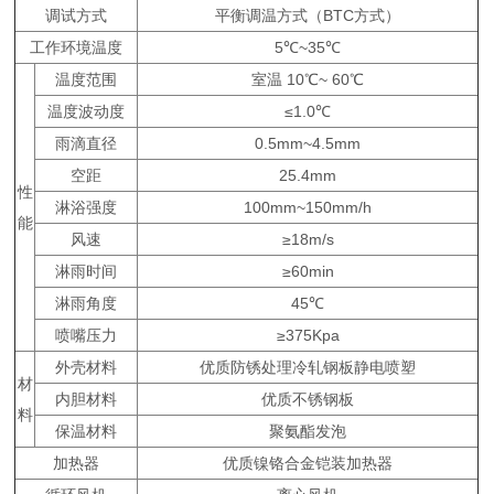
调试方式
平衡调温方式（BTC方式）
工作环境温度
5℃~35℃
温度范围
室温 10℃~ 60℃
温度波动度
≤1.0℃
雨滴直径
0.5mm~4.5mm
空距
25.4mm
性
淋浴强度
100mm~150mm/h
能
风速
≥18m/s
淋雨时间
≥60min
淋雨角度
45℃
喷嘴压力
≥375Kpa
外壳材料
优质防锈处理冷轧钢板静电喷塑
材
内胆材料
优质不锈钢板
料
保温材料
聚氨酯发泡
加热器
优质镍铬合金铠装加热器