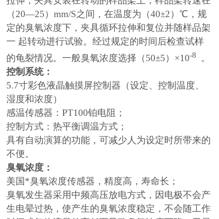
拉伸，夹具安装在转动的样品架上，样品架转速在
（20—25）mm/S之间，在温度为（40±2）℃，规
定的臭氧浓度下，夹具循环拉伸和复位并随样品架
一 起转动进行试验。经过规定的时间后检查试样
-8
的龟裂情况。一般臭氧浓度选择（50±5）×10
。
控制
系统：
5.7寸彩色液晶触摸屏控制器（设定、控制温度、
湿度和浓度）
感温传感器：PT100铂电阻；
控制方式：热平衡调温方式；
具有自动演算的功能，可减少人为设定时所带来的
不便。
臭氧浓度：
美国*臭氧浓度传感器，精度高，寿命长；
臭氧发生器采用中频高压放电方式，因电极不会产
生电晕过热，使产生的臭氧浓度稳定，不会随工作