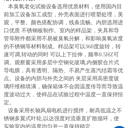
本臭氧老化试验设备选用优质材料，使用国内目
前加工设备加工成型，外壳表面进行喷塑处理，美
观，平整。颜色搭配协调，线条流畅。内胆选用进
口优质 不锈钢板制作。室内的样品架，夹具和导
管等附件都采用不易被臭氧分解，和影响臭氧浓度
的不锈钢等材料制成。样品架可以360度旋转，转
速可调,转动的同时 可以上下拉伸，频率0.5HZ可
调。观察窗采用多层中空钢化玻璃,内侧胶合片式
导电膜，具有透明、隔热、不易产生蒸汽结霜等优
点。设备的内胆与外壳之间的 夹层采用高密度玻
璃纤维棉填满，确保箱体不会因温度传导而导致温
度波动过大，使样品在试验过程中温度一直保持恒
定。
设备采用长轴风扇电机进行搅拌，耐高低温之不
锈钢多翼式叶轮,以达强度对流垂直扩散循环，使
实验室内的温度均匀并一直保持稳定。