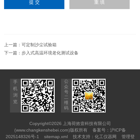
上一篇：
可定制沙尘试验箱
下一篇：
步入式高温环境老化测试设备
公
手
众
机
号
浏
二
览
维
码
Copyright©2026 上海荷效壹科技有限公司
(www.changkenshebei.com)版权所有
备案号：沪ICP备
2025148326号-1
sitemap.xml
技术支持：
化工仪器网
管理登