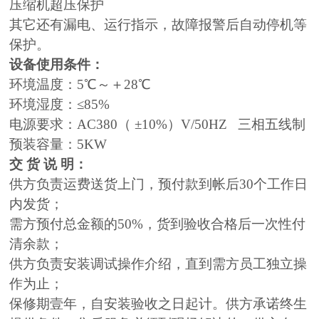
压缩机超压保护
其它还有漏电、运行指示，故障报警后自动停机等
保护。
设备使用条件：
环境温度：5℃～＋28℃
环境湿度：≤85%
电源要求：AC380（ ±10%）V/50HZ 三相五线制
预装容量：5KW
交 货 说 明：
供方负责运费送货上门，预付款到帐后30个工作日
内发货；
需方预付总金额的50%，货到验收合格后一次性付
清余款；
供方负责安装调试操作介绍，直到需方员工独立操
作为止；
保修期壹年，自安装验收之日起计。供方承诺终生