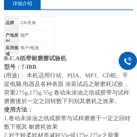
详细介绍
品牌
CK/长肯
产地类
国产
别
应用领
电子/电池
域
R.C.A纸带耐磨擦试验机
型号：7-IBB
[用途]： 本机适用行动、PDA、MP3、CD机、手
提电脑,电器及各种表面 涂装试品之耐磨耗试验，
荷重275g,175g.55g.卷动未涂油之纸或胶带与试样
磨擦後於一定之回转数下判别其磨耗之效果。
使用方法：
1.卷动未涂油之纸或胶带与试样磨擦于一定之回转
数下视其 耐磨耗效果
2.对于较柔软材质减轻55g或175g,275g之荷重