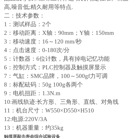
高,噪音低;精久耐用等特点.
二：技术参数：
1：测试样品：2个
2：移动距离：X轴：90mm；Y轴：150mm
3：移动速度：16～120 mm/秒
4：点击速度：0-180次/分
5：计数器：6位计数，具有掉电记忆功能
6：控制方式：PLC控制器及触摸屏显示
7：气缸：SMC品牌，100～500gf力可调
8：标配砝码：50g 100g各两个
9：电机扭距：1.3N.m
10:画线轨迹:长方形、三角形、直线、对角线
11：机台尺寸：W550×D550×H510
12:电源:220V/3A
13：机器重量：约35kg
触摸屏敲击寿命综合试验设备