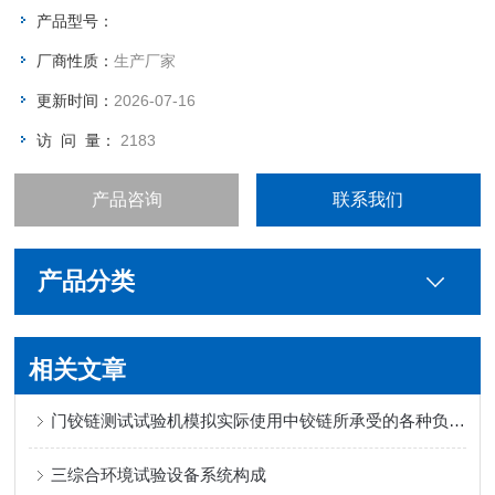
围 本机台是手机，对讲机，电子词典，等小型消费类电子产品的
产品型号：
检测设备
厂商性质：
生产厂家
更新时间：
2026-07-16
访 问 量：
2183
产品咨询
联系我们
产品分类
相关文章
门铰链测试试验机模拟实际使用中铰链所承受的各种负载和应力
三综合环境试验设备系统构成