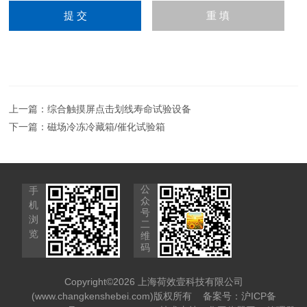
上一篇：
综合触摸屏点击划线寿命试验设备
下一篇：
磁场冷冻冷藏箱/催化试验箱
公
手
众
机
号
浏
二
览
维
码
Copyright©2026 上海荷效壹科技有限公司
(www.changkenshebei.com)版权所有
备案号：沪ICP备