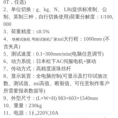
0T，任选)
2、单位切换：g、kg、N、 LB(提供标准制、公
制、英制三种，自行切换使用)荷重分解度：1/100,
000
3、荷重精度：≤0.5%
4、
zui大行程：1000mm (不
铁楸试验机 弯曲试验机厂家
含夹具)
5、测试速度：0.1~300mm/min(电脑任意调节)
6、动力系统：日本松下AC伺服电机+驱动
7、传动方式：高精度滚珠丝杆
8、显示装置：全电脑控制(可显示及打印试验次
数、测试值、zui高值、断裂值、可任意制作客户
所需要报表数据等)
9、外型尺寸：(L×W×H) 983×603×1540mm
10、重量：230kg
11、电源：1∮,,220V,10A