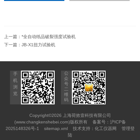
上一篇：
*全自动纸品破裂强度试验机
下一篇：
JB-X1扭力试验机
公
手
众
机
号
浏
二
览
维
码
Copyright©2026 上海荷效壹科技有限公司
(www.changkenshebei.com)版权所有
备案号：沪ICP备
2025148326号-1
sitemap.xml
技术支持：
化工仪器网
管理登
陆